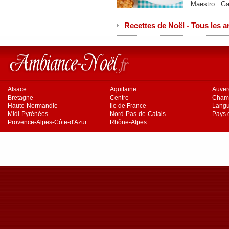
Maestro : G
Recettes de Noël - Tous les ar
Alsace
Aquitaine
Auve
Bretagne
Centre
Cham
Haute-Normandie
Ile de France
Langu
Midi-Pyrénées
Nord-Pas-de-Calais
Pays d
Provence-Alpes-Côte-d'Azur
Rhône-Alpes