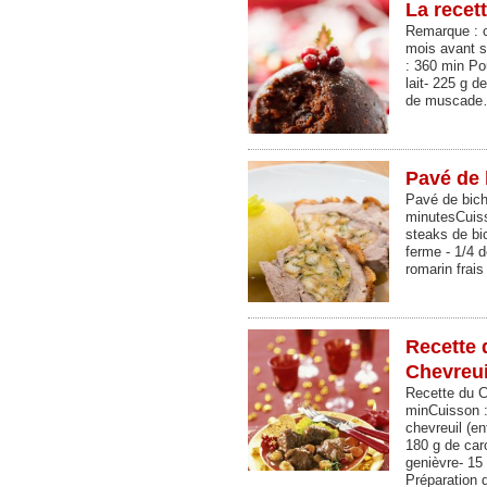
La recet
Remarque : ce
mois avant s
: 360 min Po
lait- 225 g d
de muscad
Pavé de 
Pavé de biche
minutesCuiss
steaks de bi
ferme - 1/4 d
romarin frais
Recette d
Chevreui
Recette du C
minCuisson :
chevreuil (en
180 g de caro
genièvre- 15 
Préparation 