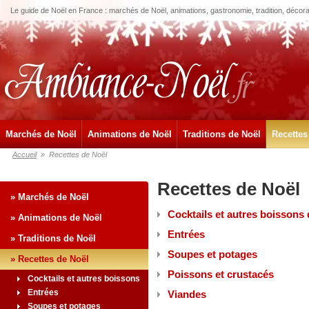
Le guide de Noël en France : marchés de Noël, animations, gastronomie, tradition, décora
Marchés de Noël
Animations de Noël
Traditions de Noël
Recettes
Accueil
»
Recettes de Noël
Recettes de Noël
» Marchés de Noël
Cocktails et autres boissons
» Animations de Noël
Entrées
» Traditions de Noël
Soupes et potages
» Recettes de Noël
Poissons et crustacés
Cocktails et autres boissons
de Noël
Entrées
Viandes
Soupes et potages