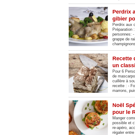
Perdrix 
gibier p
Perdrix aux 
Préparation 
personnes: - 
grappe de ra
champignons
Recette 
un class
Pour 6 Perso
de mascarpon
cuillère à s
recette : - F
marrons, pui
Noël Spé
pour le 
Manger comme
possible et c
re-apéro, acc
régaler entre