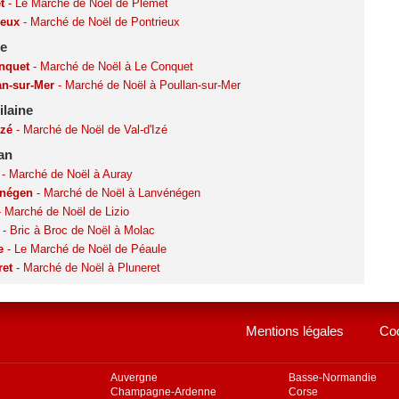
t
- Le Marché de Noël de Plémet
ieux
- Marché de Noël de Pontrieux
re
nquet
- Marché de Noël à Le Conquet
an-sur-Mer
- Marché de Noël à Poullan-sur-Mer
Vilaine
Izé
- Marché de Noël de Val-d'Izé
an
- Marché de Noël à Auray
négen
- Marché de Noël à Lanvénégen
 Marché de Noël de Lizio
- Bric à Broc de Noël à Molac
e
- Le Marché de Noël de Péaule
ret
- Marché de Noël à Pluneret
Mentions légales
Co
Auvergne
Basse-Normandie
Champagne-Ardenne
Corse