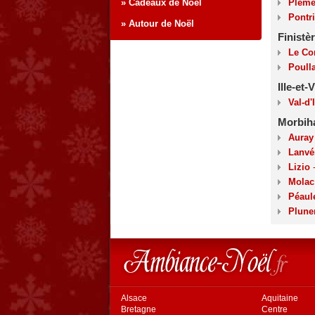
» Cadeaux de Noël
Pléme
Pontr
» Autour de Noël
Finistè
Le Co
Poull
Ille-et-
Val-d'
Morbih
Auray
Lanvé
Lizio
-
Molac
Péaul
Plune
Alsace
Aquitaine
Bretagne
Centre