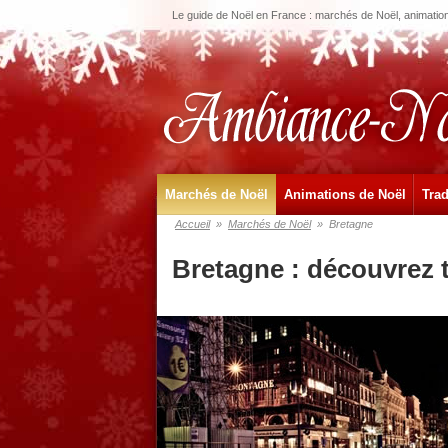
Le guide de Noël en France : marchés de Noël, animations
Marchés de Noël
Animations de Noël
Trad
Accueil
»
Marchés de Noël
»
Bretagne
Bretagne : découvrez 