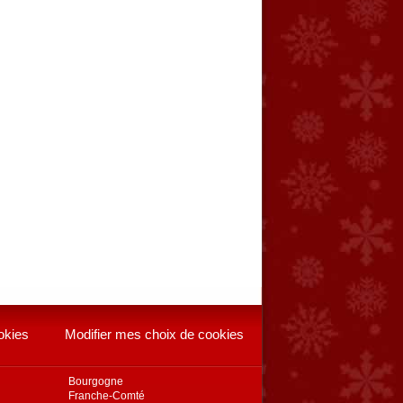
okies
Modifier mes choix de cookies
Bourgogne
Franche-Comté