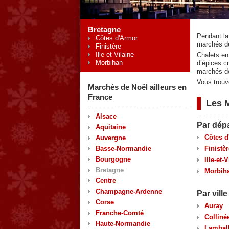
Bretagne
Pendant la
Côtes d'Armor
marchés d
Finistère
Ille-et-Vilaine
Chalets en 
Morbihan
d’épices c
marchés de
Vous trouv
Marchés de Noël ailleurs en
France
Les 
Alsace
Par dép
Aquitaine
Côtes d
Auvergne
Basse-Normandie
Finistèr
Bourgogne
Ille-et-
Bretagne
Morbiha
Centre
Champagne-Ardenne
Par ville
Corse
Auray
Franche-Comté
Colliné
Haute-Normandie
Lambal