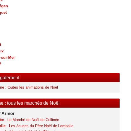
égen
quet
t
ux
-sur-Mer
é
également
ne : toutes les animations de Noël
e : tous les marchés de Noël
d'Armor
née
- Le Marché de Noël de Collinée
lle
- Les écuries du Père Noël de Lamballe