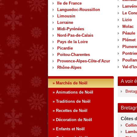
Ile de France
Lanvén
Languedoc-Roussillon
Le Con
Limousin
Lizio
Lorraine
Molac
Midi-Pyrénées
Péaule
Nord-Pas-de-Calais
Plémet
Pays de la Loire
Plunere
Picardie
Pontrie
Poitou-Charentes
Poullan
Provence-Alpes-Côte-d'Azur
Val-d'Iz
Rhône-Alpes
A voir 
» Marchés de Noël
Bretag
» Animations de Noël
» Traditions de Noël
Bretagn
» Recettes de Noël
Côtes 
» Décoration de Noël
Colli
» Enfants et Noël
Lamba