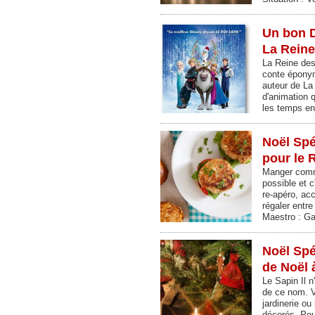
Un bon D
La Reine
La Reine des
conte épony
auteur de La 
d'animation 
les temps en
Noël Spé
pour le 
Manger comme
possible et c
re-apéro, acc
régaler entre
Maestro : G
Noël Spé
de Noël 
Le Sapin Il 
de ce nom. V
jardinerie ou
décorés. Pou