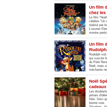
Un film 
chez les
Le film "Noë
célèbre "Un 
réalisé par 
L'usurier Eb
montre parti
Un film 
Rudolph,
Rudolph voit
qui suscite 
du Petit Renn
Noël, mais s
méchante re
Noël Spé
cadeaux s
Les étudiant
jamais d'idée
folie. Voici 
bonne voie.
Situation : 