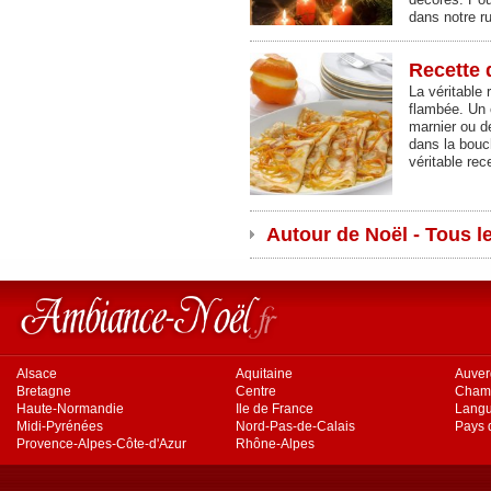
dans notre r
Recette 
La véritable 
flambée. Un 
marnier ou d
dans la bouc
véritable re
Autour de Noël - Tous le
Alsace
Aquitaine
Auve
Bretagne
Centre
Cham
Haute-Normandie
Ile de France
Langu
Midi-Pyrénées
Nord-Pas-de-Calais
Pays d
Provence-Alpes-Côte-d'Azur
Rhône-Alpes