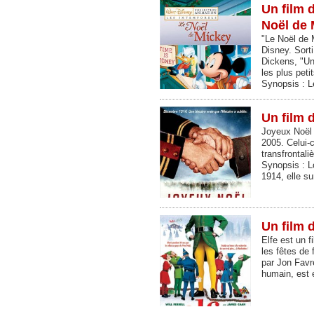
Un film 
Noël de 
"Le Noël de 
Disney. Sorti
Dickens, "Un
les plus peti
Synopsis : L
Un film 
Joyeux Noël e
2005. Celui-c
transfrontal
Synopsis : Lo
1914, elle s
Un film d
Elfe est un f
les fêtes de 
par Jon Favr
humain, est 