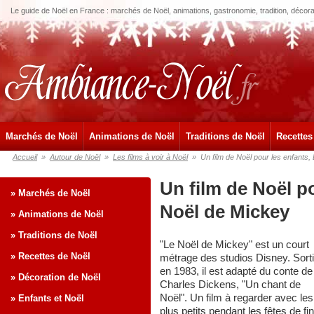
Le guide de Noël en France : marchés de Noël, animations, gastronomie, tradition, décora
Marchés de Noël
Animations de Noël
Traditions de Noël
Recettes
Accueil
»
Autour de Noël
»
Les films à voir à Noël
»
Un film de Noël pour les enfants,
Un film de Noël po
» Marchés de Noël
Noël de Mickey
» Animations de Noël
» Traditions de Noël
"Le Noël de Mickey" est un court
» Recettes de Noël
métrage des studios Disney. Sorti
en 1983, il est adapté du conte de
» Décoration de Noël
Charles Dickens, "Un chant de
Noël". Un film à regarder avec les
» Enfants et Noël
plus petits pendant les fêtes de fin