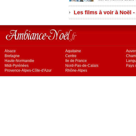
Les films à voir à Noël -
Alsace
Aquitaine
Auve
Bretagne
Centre
Cham
Haute-Normandie
Ile de France
Langu
Midi-Pyrénées
Nord-Pas-de-Calais
Pays d
Provence-Alpes-Côte-d'Azur
Rhône-Alpes