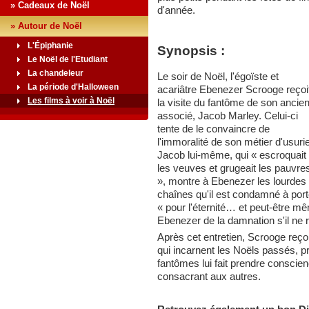
» Cadeaux de Noël
d'année.
» Autour de Noël
L'Épiphanie
Synopsis :
Le Noël de l'Etudiant
La chandeleur
Le soir de Noël, l'égoïste et
La période d'Halloween
acariâtre Ebenezer Scrooge reçoi
Les films à voir à Noël
la visite du fantôme de son ancie
associé, Jacob Marley. Celui-ci
tente de le convaincre de
l'immoralité de son métier d'usurie
Jacob lui-même, qui « escroquait
les veuves et grugeait les pauvre
», montre à Ebenezer les lourdes
chaînes qu'il est condamné à port
« pour l'éternité… et peut-être 
Ebenezer de la damnation s'il ne 
Après cet entretien, Scrooge reçoit
qui incarnent les Noëls passés, p
fantômes lui fait prendre conscien
consacrant aux autres.