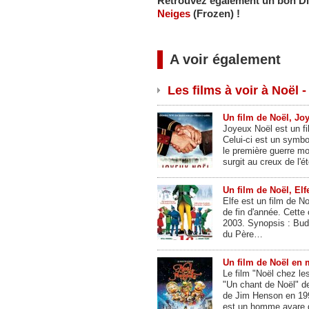
Retrouvez également un bon Di
Neiges
(Frozen) !
A voir également
Les films à voir à Noël -
Un film de Noël, Jo
Joyeux Noël est un fi
Celui-ci est un symbol
le première guerre m
surgit au creux de l'
Un film de Noël, Elf
Elfe est un film de No
de fin d'année. Cette
2003. Synopsis : Budd
du Père…
Un film de Noël en 
Le film "Noël chez le
"Un chant de Noël" de 
de Jim Henson en 199
est un homme avare q