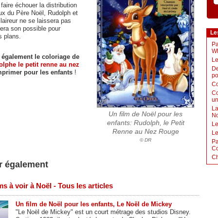
 faire échouer la distribution
x du Père Noël, Rudolph et
laireur ne se laissera pas
fera son possible pour
Le
s plans.
Pa
W
 également le coloriage de
Le
lphe le petit renne au nez
De
primer pour les enfants
!
po
Co
Co
un
La
Un film de Noël pour les
No
enfants: Rudolph, le Petit
Le
Renne au Nez Rouge
Le
© DR
Pa
Co
Ch
r également
ms à voir à Noël - Tous les articles
Un film de Noël pour les enfants, Le Noël de Mickey
"Le Noël de Mickey" est un court métrage des studios Disney.