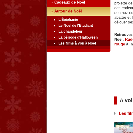
» Cadeaux de Noël
projette de
des cadeau
» Autour de Noël
son nez éc
abattre et 
L'Épiphanie
déjouer se
Le Noël de l'Etudiant
La chandeleur
Retrouvez
La période d'Halloween
Noël,
Rudo
Les films à voir à Noël
rouge
à im
A voi
Les fil