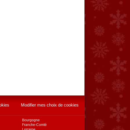
okies
Modifier mes choix de cookies
Bourgogne
Franche-Comté
Lorraine