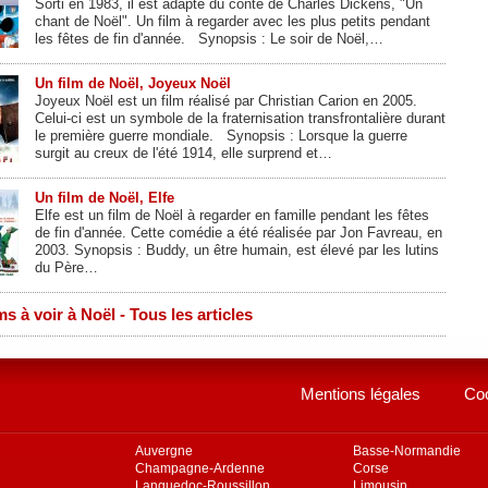
Sorti en 1983, il est adapté du conte de Charles Dickens, "Un
chant de Noël". Un film à regarder avec les plus petits pendant
les fêtes de fin d'année. Synopsis : Le soir de Noël,…
Un film de Noël, Joyeux Noël
Joyeux Noël est un film réalisé par Christian Carion en 2005.
Celui-ci est un symbole de la fraternisation transfrontalière durant
le première guerre mondiale. Synopsis : Lorsque la guerre
surgit au creux de l'été 1914, elle surprend et…
Un film de Noël, Elfe
Elfe est un film de Noël à regarder en famille pendant les fêtes
de fin d'année. Cette comédie a été réalisée par Jon Favreau, en
2003. Synopsis : Buddy, un être humain, est élevé par les lutins
du Père…
ms à voir à Noël - Tous les articles
Mentions légales
Co
Auvergne
Basse-Normandie
Champagne-Ardenne
Corse
Languedoc-Roussillon
Limousin