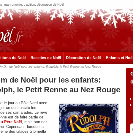
, gastronomie, tradition, décoration de Noël
itions de Noël
Recettes de Noël
Décoration de Noël
Enfants et Noë
n film de Noël pour les enfants: Rudolph, le Petit Renne au Nez Rouge
lm de Noël pour les enfants:
lph, le Petit Renne au Nez Rouge
it le jour au Pôle Nord avec
ge, ce qui suscite les
 de ses camarades. Le rêve
nne est de faire partie de
du Père Noël
, mais son nez
he. Cependant, lorsque la
eine des Glaces Stormella