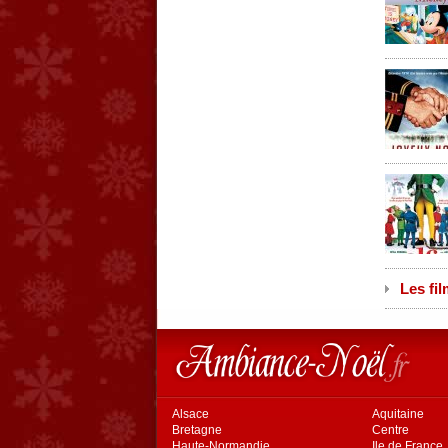
Les fil
Alsace
Aquitaine
Bretagne
Centre
Haute-Normandie
Ile de France