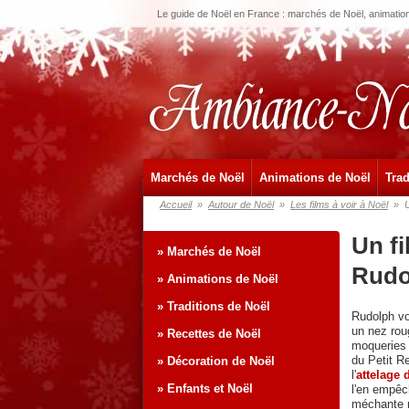
Le guide de Noël en France : marchés de Noël, animations
Marchés de Noël
Animations de Noël
Trad
Accueil
»
Autour de Noël
»
Les films à voir à Noël
»
U
Un fi
» Marchés de Noël
Rudo
» Animations de Noël
» Traditions de Noël
Rudolph vo
un nez rou
» Recettes de Noël
moqueries
du Petit Re
» Décoration de Noël
l'
attelage 
» Enfants et Noël
l'en empêc
méchante r