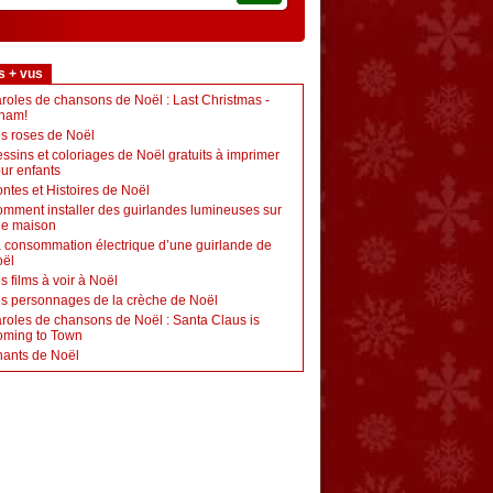
s + vus
roles de chansons de Noël : Last Christmas -
ham!
s roses de Noël
ssins et coloriages de Noël gratuits à imprimer
ur enfants
ntes et Histoires de Noël
mment installer des guirlandes lumineuses sur
e maison
 consommation électrique d’une guirlande de
ël
s films à voir à Noël
s personnages de la crèche de Noël
roles de chansons de Noël : Santa Claus is
ming to Town
ants de Noël