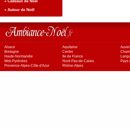
» Cadeaux de Noël
» Autour de Noël
Alsace
Aquitaine
Auve
Bretagne
Centre
Cham
Haute-Normandie
Ile de France
Langu
Midi-Pyrénées
Nord-Pas-de-Calais
Pays d
Provence-Alpes-Côte-d'Azur
Rhône-Alpes