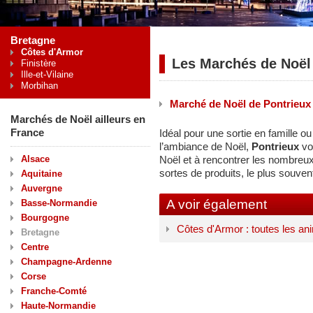
Bretagne
Côtes d'Armor
Les Marchés de Noël
Finistère
Ille-et-Vilaine
Morbihan
Marché de Noël de Pontrieux
Marchés de Noël ailleurs en
France
Idéal pour une sortie en famille o
l’ambiance de Noël,
Pontrieux
vo
Alsace
Noël et à rencontrer les nombreu
sortes de produits, le plus souvent
Aquitaine
Auvergne
A voir également
Basse-Normandie
Bourgogne
Côtes d'Armor : toutes les an
Bretagne
Centre
Champagne-Ardenne
Corse
Franche-Comté
Haute-Normandie