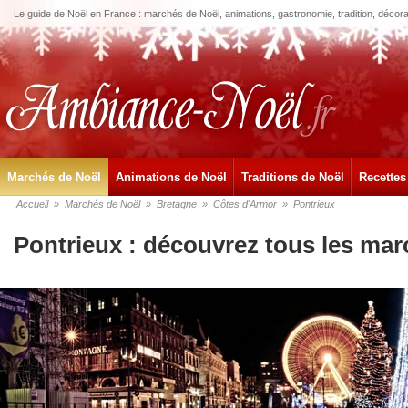
Le guide de Noël en France : marchés de Noël, animations, gastronomie, tradition, décora
Marchés de Noël
Animations de Noël
Traditions de Noël
Recettes
Accueil
»
Marchés de Noël
»
Bretagne
»
Côtes d'Armor
»
Pontrieux
Pontrieux : découvrez tous les mar