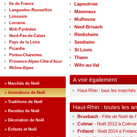
Ile de France
Lapoutroie
Languedoc-Roussillon
Masevaux
Limousin
Mulhouse
Lorraine
Neuf-Brisach
Midi-Pyrénées
Riedisheim
Nord-Pas-de-Calais
Sentheim
Pays de la Loire
Picardie
St Louis
Poitou-Charentes
Thann
Provence-Alpes-Côte-d'Azur
Wihr-au-Val
Rhône-Alpes
A voir également
» Marchés de Noël
Haut-Rhin : tous les marchés
» Animations de Noël
» Traditions de Noël
Haut-Rhin : toutes les a
» Recettes de Noël
Bruebach
- Fête de Noël de 
» Décoration de Noël
Colmar
- Noël 2012 à Colmar 
» Enfants et Noël
Fréland
- Noël 2014 à Freland