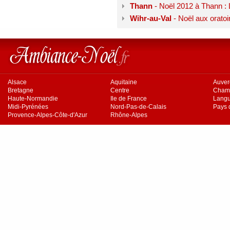
Thann
- Noël 2012 à Thann : L
Wihr-au-Val
- Noël aux oratoi
Alsace
Aquitaine
Auve
Bretagne
Centre
Cham
Haute-Normandie
Ile de France
Langu
Midi-Pyrénées
Nord-Pas-de-Calais
Pays d
Provence-Alpes-Côte-d'Azur
Rhône-Alpes