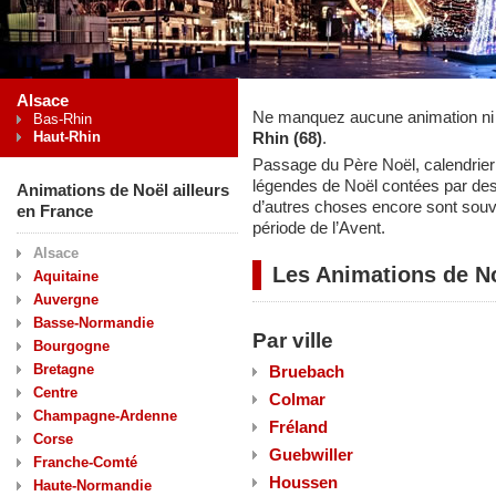
Alsace
Ne manquez aucune animation ni
Bas-Rhin
Haut-Rhin
Rhin (68)
.
Passage du Père Noël, calendrier 
légendes de Noël contées par de
Animations de Noël ailleurs
d’autres choses encore sont souv
en France
période de l’Avent.
Alsace
Les Animations de N
Aquitaine
Auvergne
Basse-Normandie
Par ville
Bourgogne
Bretagne
Bruebach
Centre
Colmar
Champagne-Ardenne
Fréland
Corse
Guebwiller
Franche-Comté
Houssen
Haute-Normandie