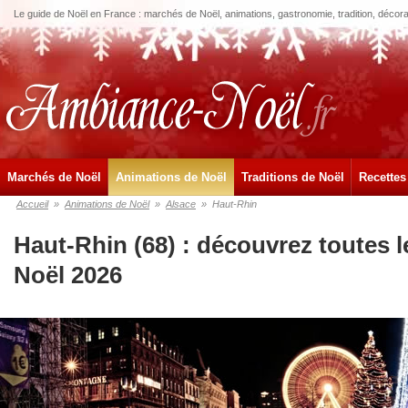
Le guide de Noël en France : marchés de Noël, animations, gastronomie, tradition, décora
Marchés de Noël
Animations de Noël
Traditions de Noël
Recettes
Accueil
»
Animations de Noël
»
Alsace
»
Haut-Rhin
Haut-Rhin (68) : découvrez toutes 
Noël 2026