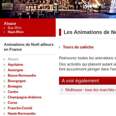
Alsace
Bas-Rhin
Les Animations de N
Haut-Rhin
Animations de Noël ailleurs
Tours de calèche
en France
Retrouvez toutes les animations 
Alsace
Des activités qui plaisent autant 
Aquitaine
font assurément plonger dans l’a
Auvergne
Basse-Normandie
A voir également
Bourgogne
Bretagne
Mulhouse : tous les marchés
Centre
Champagne-Ardenne
Corse
Franche-Comté
Haute-Normandie