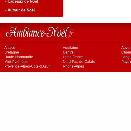
» Cadeaux de Noël
» Autour de Noël
Alsace
Aquitaine
Auve
Bretagne
Centre
Cham
Haute-Normandie
Ile de France
Langu
Midi-Pyrénées
Nord-Pas-de-Calais
Pays d
Provence-Alpes-Côte-d'Azur
Rhône-Alpes