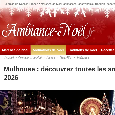
Le guide de Noël en France : marchés de Noël, animations, gastronomie, tradition, décora
Marchés de Noël
Animations de Noël
Traditions de Noël
Recettes
Accueil
»
Animations de Noël
»
Alsace
»
Haut-Rhin
»
Mulhouse
Mulhouse : découvrez toutes les a
2026