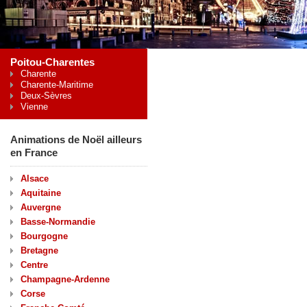
Poitou-Charentes
Charente
Charente-Maritime
Deux-Sèvres
Vienne
Animations de Noël ailleurs
en France
Alsace
Aquitaine
Auvergne
Basse-Normandie
Bourgogne
Bretagne
Centre
Champagne-Ardenne
Corse