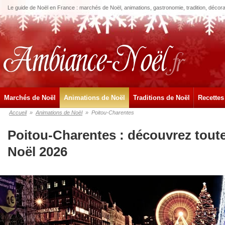
Le guide de Noël en France : marchés de Noël, animations, gastronomie, tradition, décora
Marchés de Noël
Animations de Noël
Traditions de Noël
Recettes
Accueil
»
Animations de Noël
»
Poitou-Charentes
Poitou-Charentes : découvrez toute
Noël 2026