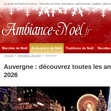
Le guide de Noël en France : marchés de Noël, animations, gastronomie, tradition, décora
Marchés de Noël
Animations de Noël
Traditions de Noël
Recettes
Accueil
»
Animations de Noël
»
Auvergne
Auvergne : découvrez toutes les a
2026