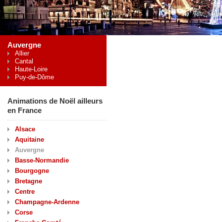
Auvergne
Allier
Cantal
Haute-Loire
Puy-de-Dôme
Animations de Noël ailleurs
en France
Alsace
Aquitaine
Auvergne
Basse-Normandie
Bourgogne
Bretagne
Centre
Champagne-Ardenne
Corse