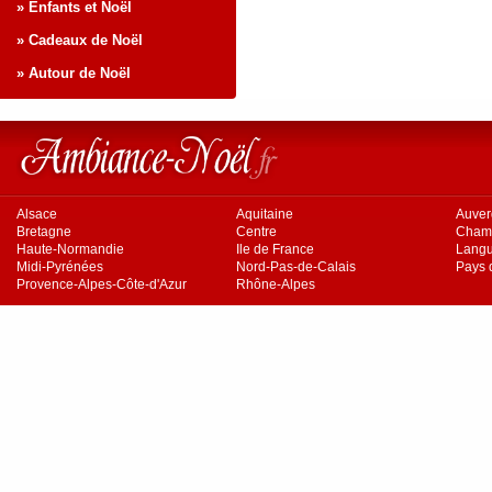
» Enfants et Noël
» Cadeaux de Noël
» Autour de Noël
Alsace
Aquitaine
Auve
Bretagne
Centre
Cham
Haute-Normandie
Ile de France
Langu
Midi-Pyrénées
Nord-Pas-de-Calais
Pays d
Provence-Alpes-Côte-d'Azur
Rhône-Alpes