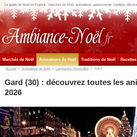
Le guide de Noël en France : marchés de Noël, animations, gastronomie, tradition, décora
Marchés de Noël
Animations de Noël
Traditions de Noël
Recettes
Accueil
»
Animations de Noël
»
Languedoc-Roussillon
»
Gard
Gard (30) : découvrez toutes les a
2026