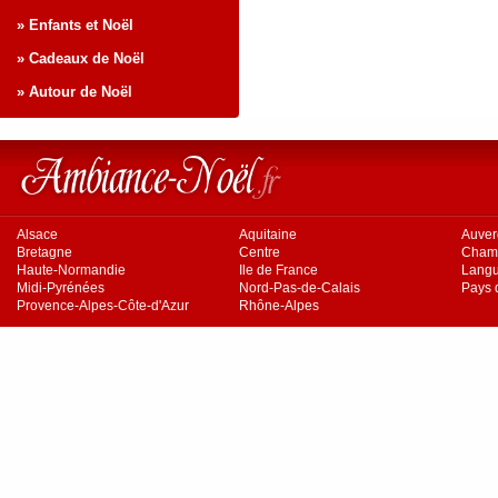
» Enfants et Noël
» Cadeaux de Noël
» Autour de Noël
Alsace
Aquitaine
Auve
Bretagne
Centre
Cham
Haute-Normandie
Ile de France
Langu
Midi-Pyrénées
Nord-Pas-de-Calais
Pays d
Provence-Alpes-Côte-d'Azur
Rhône-Alpes