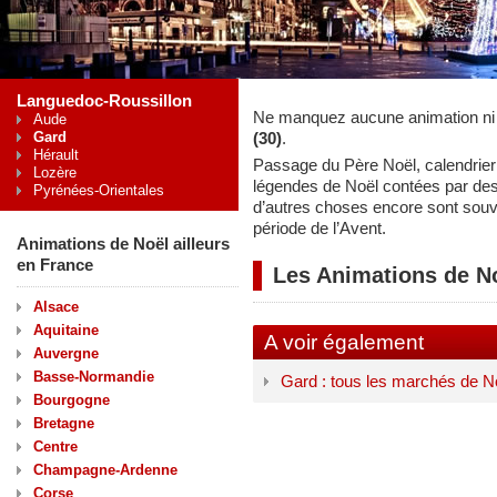
Languedoc-Roussillon
Ne manquez aucune animation ni
Aude
Gard
(30)
.
Hérault
Passage du Père Noël, calendrier 
Lozère
légendes de Noël contées par de
Pyrénées-Orientales
d’autres choses encore sont souv
période de l’Avent.
Animations de Noël ailleurs
en France
Les Animations de N
Alsace
Aquitaine
A voir également
Auvergne
Basse-Normandie
Gard : tous les marchés de N
Bourgogne
Bretagne
Centre
Champagne-Ardenne
Corse