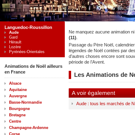
Languedoc-Roussillon
Ne manquez aucune animation ni
Aude
Gard
(11)
.
Hérault
Passage du Père Noël, calendrier 
Lozère
légendes de Noël contées par de
Pyrénées-Orientales
d’autres choses encore sont souv
période de l’Avent.
Animations de Noël ailleurs
en France
Les Animations de N
Alsace
Aquitaine
A voir également
Auvergne
Basse-Normandie
Aude : tous les marchés de N
Bourgogne
Bretagne
Centre
Champagne-Ardenne
Corse