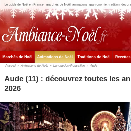
Le guide de Noël en France : marchés de Noël, animations, gastronomie, tradition, décora
Marchés de Noël
Animations de Noël
Traditions de Noël
Recettes
Accueil
»
Animations de Noël
»
Languedoc-Roussillon
»
Aude
Aude (11) : découvrez toutes les a
2026