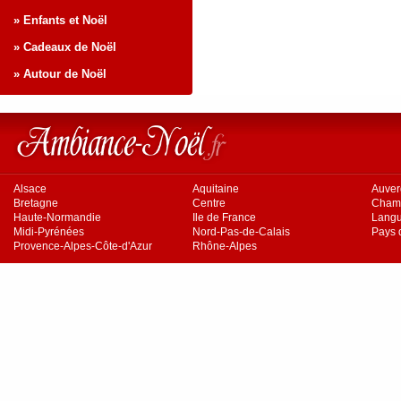
» Enfants et Noël
» Cadeaux de Noël
» Autour de Noël
Alsace
Aquitaine
Auve
Bretagne
Centre
Cham
Haute-Normandie
Ile de France
Langu
Midi-Pyrénées
Nord-Pas-de-Calais
Pays d
Provence-Alpes-Côte-d'Azur
Rhône-Alpes