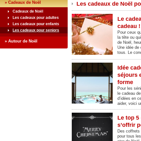
» Cadeaux de Noël
Les cadeaux de Noël pou
Cadeaux de Noël
Les cadeaux pour adultes
Le cadea
Les cadeaux pour enfants
cadeau !
Les cadeaux pour seniors
Pour ceux qui
la tête ou q
» Autour de Noël
de Noël, heu
Une idée de 
tous. Le co
Idée cad
séjours 
forme
Pour les séni
le cadeau de
d’idées en ce
aider, voici
Le top 5
s’offrir 
Des coffrets 
pour tous le