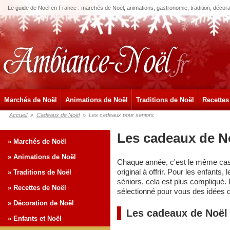
Le guide de Noël en France : marchés de Noël, animations, gastronomie, tradition, décora
Marchés de Noël
Animations de Noël
Traditions de Noël
Recettes
Accueil
»
Cadeaux de Noël
»
Les cadeaux pour seniors
Les cadeaux de N
» Marchés de Noël
» Animations de Noël
Chaque année, c'est le même cass
original à offrir. Pour les enfants,
» Traditions de Noël
séniors, cela est plus compliqué.
» Recettes de Noël
sélectionné pour vous des idées 
» Décoration de Noël
Les cadeaux de Noël p
» Enfants et Noël