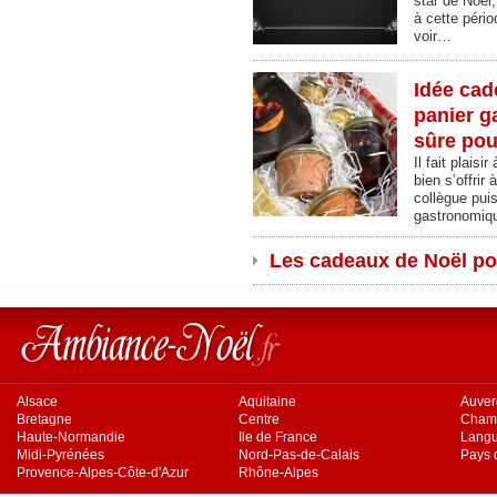
star de Noël,
à cette pério
voir…
Idée cad
panier g
sûre pou
Il fait plais
bien s’offrir
collègue pui
gastronomiqu
Les cadeaux de Noël pou
Alsace
Aquitaine
Auve
Bretagne
Centre
Cham
Haute-Normandie
Ile de France
Langu
Midi-Pyrénées
Nord-Pas-de-Calais
Pays d
Provence-Alpes-Côte-d'Azur
Rhône-Alpes