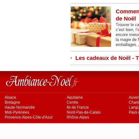
Comment
de Noël
Trouver le cad
c’est bien, l
encore mieux
la magie de 
emballages
Les cadeaux de Noël - T
Alsace
Aquitaine
Auve
Bretagne
Centre
Cham
Haute-Normandie
Ile de France
Langu
Midi-Pyrénées
Nord-Pas-de-Calais
Pays d
Provence-Alpes-Côte-d'Azur
Rhône-Alpes