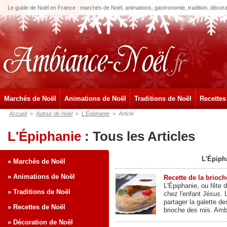
Le guide de Noël en France : marchés de Noël, animations, gastronomie, tradition, décora
Marchés de Noël
Animations de Noël
Traditions de Noël
Recettes
Accueil
»
Autour de Noël
»
L'Épiphanie
»
Article
L'Épiphanie
: Tous les Articles
L'Épipha
» Marchés de Noël
» Animations de Noël
Recette de la brioch
L'Épiphanie, ou fête 
» Traditions de Noël
chez l'enfant Jésus. L
partager la galette de
» Recettes de Noël
brioche des rois. Am
» Décoration de Noël