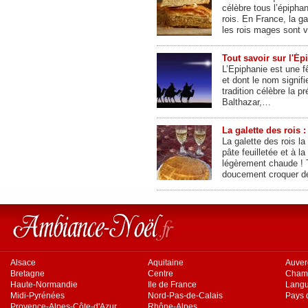
célèbre tous l’épiphan
rois. En France, la ga
les rois mages sont 
Tout savoir sur l'Épi
L’Epiphanie est une fê
et dont le nom signifi
tradition célèbre la 
Balthazar,…
La galette des rois :
La galette des rois l
pâte feuilletée et à l
légèrement chaude !
doucement croquer d
Alsace
Aquitaine
Auve
Bretagne
Centre
Cham
Haute-Normandie
Ile de France
Langu
Midi-Pyrénées
Nord-Pas-de-Calais
Pays d
Provence-Alpes-Côte-d'Azur
Rhône-Alpes