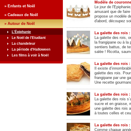
Modèle de couronne 
» Enfants et Noël
Le jour de l'Epiphani
amusant que de faire
» Cadeaux de Noël
propose un modèle de 
d'abord, découpez s
» Autour de Noël
L'Épiphanie
La galette des rois :
La galette des rois, o
Le Noël de l'Etudiant
la frangipane ou à la
La chandeleur
sentiers battus, de te
La période d'Halloween
salée ! Ricotta, saum
Les films à voir à Noël
La galette des rois :
Il existe d’innombrabl
galette des rois. Pou
frangipane par une gar
Une recette gourmande
La galette des rois :
La galette des rois s’
sucre et en graisse, 
une galette des rois a
à toutes celles et ce
La galette des rois :
Comme chaque année,