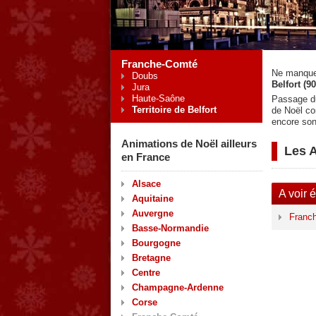
Franche-Comté
Ne manque
Doubs
Belfort (90
Jura
Haute-Saône
Passage du
Territoire de Belfort
de Noël co
encore son
Animations de Noël ailleurs
Les A
en France
Alsace
A voir 
Aquitaine
Auvergne
Franch
Basse-Normandie
Bourgogne
Bretagne
Centre
Champagne-Ardenne
Corse