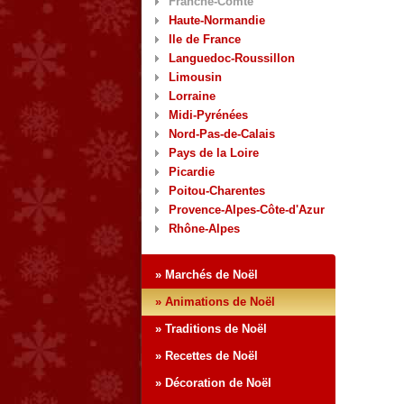
Franche-Comté
Haute-Normandie
Ile de France
Languedoc-Roussillon
Limousin
Lorraine
Midi-Pyrénées
Nord-Pas-de-Calais
Pays de la Loire
Picardie
Poitou-Charentes
Provence-Alpes-Côte-d'Azur
Rhône-Alpes
» Marchés de Noël
» Animations de Noël
» Traditions de Noël
» Recettes de Noël
» Décoration de Noël