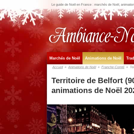
Le guide de Noël en France : marchés de Noël, animations
Marchés de Noël
Animations de Noël
Trad
Accueil
»
Animations de Noël
»
Franche-Comté
»
Ter
Territoire de Belfort (
animations de Noël 20