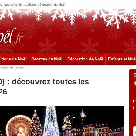
, gastronomie, tradition, décoration de Noël
itions de Noël
Recettes de Noël
Décoration de Noël
Enfants et Noë
ritoire de Belfort
90) : découvrez toutes les
26