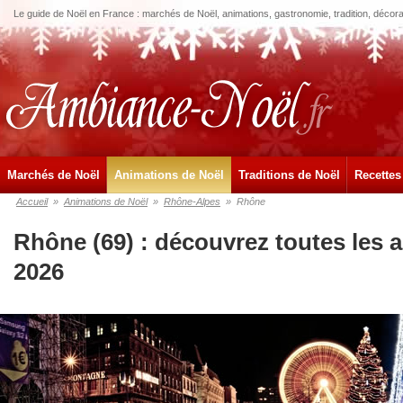
Le guide de Noël en France : marchés de Noël, animations, gastronomie, tradition, décora
Marchés de Noël
Animations de Noël
Traditions de Noël
Recettes
Accueil
»
Animations de Noël
»
Rhône-Alpes
»
Rhône
Rhône (69) : découvrez toutes les 
2026