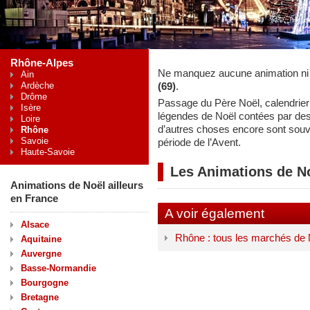
Rhône-Alpes
Ne manquez aucune animation ni
Ain
Ardèche
(69)
.
Drôme
Passage du Père Noël, calendrier 
Isère
légendes de Noël contées par de
Loire
d’autres choses encore sont souv
Rhône
Savoie
période de l’Avent.
Haute-Savoie
Les Animations de N
Animations de Noël ailleurs
en France
A voir également
Alsace
Rhône : tous les marchés de
Aquitaine
Auvergne
Basse-Normandie
Bourgogne
Bretagne