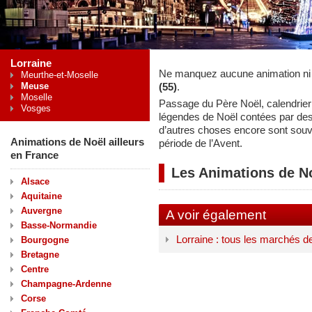
Lorraine
Ne manquez aucune animation ni
Meurthe-et-Moselle
Meuse
(55)
.
Moselle
Passage du Père Noël, calendrier 
Vosges
légendes de Noël contées par de
d’autres choses encore sont souv
Animations de Noël ailleurs
période de l’Avent.
en France
Les Animations de N
Alsace
Aquitaine
Auvergne
A voir également
Basse-Normandie
Lorraine : tous les marchés d
Bourgogne
Bretagne
Centre
Champagne-Ardenne
Corse