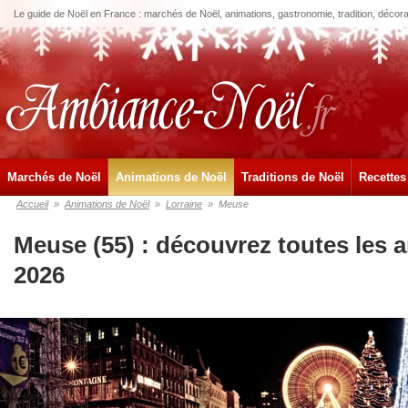
Le guide de Noël en France : marchés de Noël, animations, gastronomie, tradition, décora
Marchés de Noël
Animations de Noël
Traditions de Noël
Recettes
Accueil
»
Animations de Noël
»
Lorraine
»
Meuse
Meuse (55) : découvrez toutes les 
2026