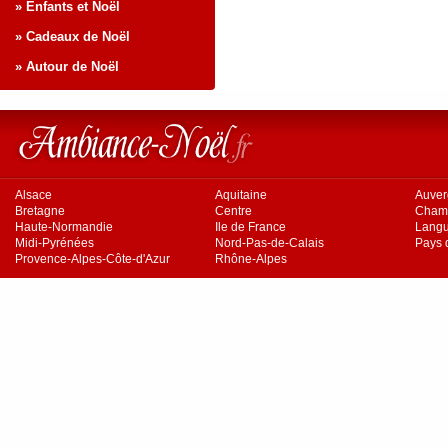
» Enfants et Noël
» Cadeaux de Noël
» Autour de Noël
Alsace
Aquitaine
Auve
Bretagne
Centre
Cham
Haute-Normandie
Ile de France
Langu
Midi-Pyrénées
Nord-Pas-de-Calais
Pays d
Provence-Alpes-Côte-d'Azur
Rhône-Alpes