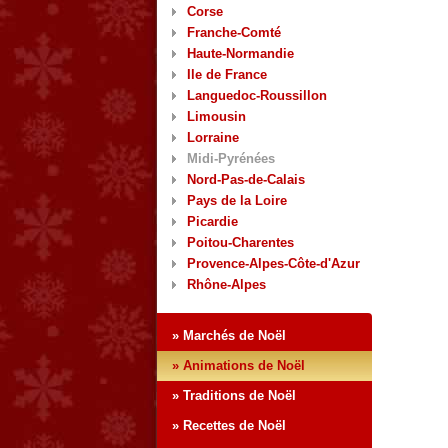
Corse
Franche-Comté
Haute-Normandie
Ile de France
Languedoc-Roussillon
Limousin
Lorraine
Midi-Pyrénées
Nord-Pas-de-Calais
Pays de la Loire
Picardie
Poitou-Charentes
Provence-Alpes-Côte-d'Azur
Rhône-Alpes
» Marchés de Noël
» Animations de Noël
» Traditions de Noël
» Recettes de Noël