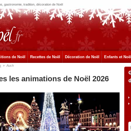
, gastronomie, tradition, décoration de Noël
itions de Noël
Recettes de Noël
Décoration de Noël
Enfants et Noë
s
»
Auch
es les animations de Noël 2026