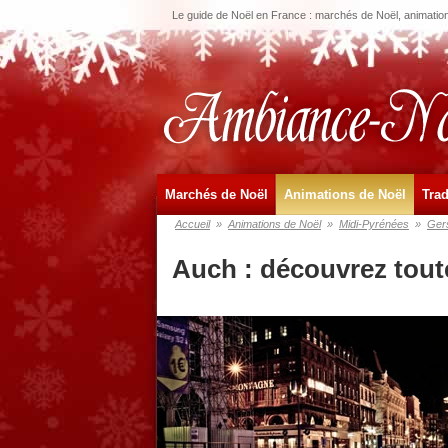
Le guide de Noël en France : marchés de Noël, animations
Marchés de Noël
Animations de Noël
Trad
Accueil
»
Animations de Noël
»
Midi-Pyrénées
»
Ger
Auch : découvrez tout