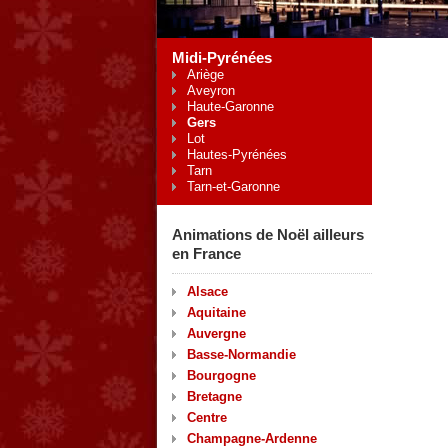
Midi-Pyrénées
Ariège
Aveyron
Haute-Garonne
Gers
Lot
Hautes-Pyrénées
Tarn
Tarn-et-Garonne
Animations de Noël ailleurs
en France
Alsace
Aquitaine
Auvergne
Basse-Normandie
Bourgogne
Bretagne
Centre
Champagne-Ardenne