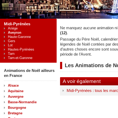
Midi-Pyrénées
Ne manquez aucune animation ni
Ariège
Aveyron
(12)
.
Haute-Garonne
Passage du Père Noël, calendrier 
Gers
légendes de Noël contées par de
Lot
d’autres choses encore sont souv
Hautes-Pyrénées
Tarn
période de l’Avent.
Tarn-et-Garonne
Les Animations de N
Animations de Noël ailleurs
en France
A voir également
Alsace
Midi-Pyrénées : tous les mar
Aquitaine
Auvergne
Basse-Normandie
Bourgogne
Bretagne