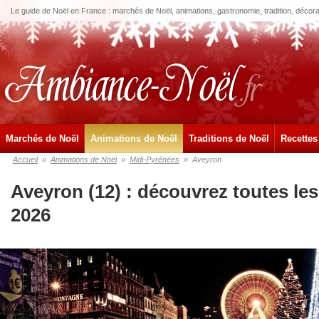
Le guide de Noël en France : marchés de Noël, animations, gastronomie, tradition, décora
Marchés de Noël
Animations de Noël
Traditions de Noël
Recettes
Accueil
»
Animations de Noël
»
Midi-Pyrénées
»
Aveyron
Aveyron (12) : découvrez toutes le
2026