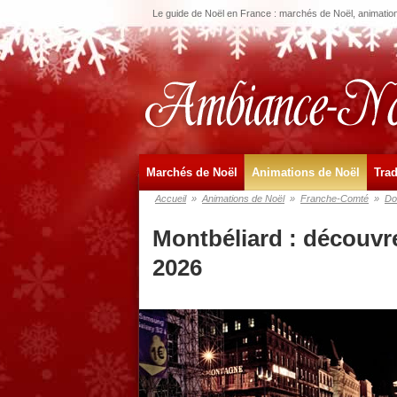
Le guide de Noël en France : marchés de Noël, animations
Marchés de Noël
Animations de Noël
Trad
Accueil
»
Animations de Noël
»
Franche-Comté
»
Do
Montbéliard : découvr
2026