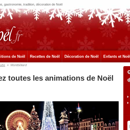
, gastronomie, tradition, décoration de Noël
itions de Noël
Recettes de Noël
Décoration de Noël
Enfants et Noë
ubs
»
Montbéliard
ez toutes les animations de Noël