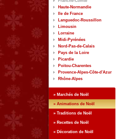
Franche-Comté
Haute-Normandie
Ile de France
Languedoc-Roussillon
Limousin
Lorraine
Midi-Pyrénées
Nord-Pas-de-Calais
Pays de la Loire
Picardie
Poitou-Charentes
Provence-Alpes-Côte-d'Azur
Rhône-Alpes
» Marchés de Noël
» Animations de Noël
» Traditions de Noël
» Recettes de Noël
» Décoration de Noël