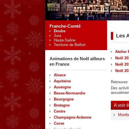
Franche-Comté
Doubs
Les 
Jura
Haute-Saône
Territoire de Belfort
Atelier
Noël 20
Animations de Noël ailleurs
en France
Noël 20
Noël 20
Alsace
Aquitaine
Retrouvez 
Auvergne
Des activit
assurément
Basse-Normandie
Bourgogne
A voir 
Bretagne
Centre
Montbé
Champagne-Ardenne
Corse