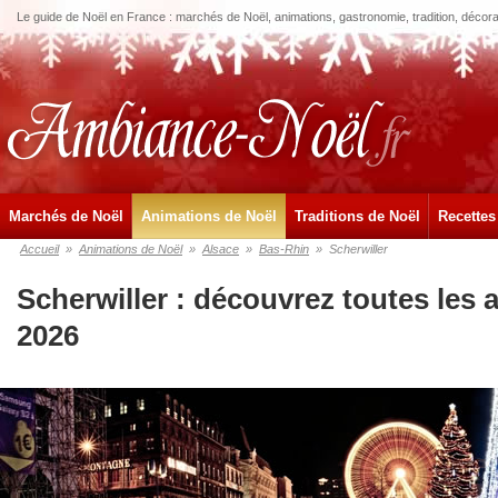
Le guide de Noël en France : marchés de Noël, animations, gastronomie, tradition, décora
Marchés de Noël
Animations de Noël
Traditions de Noël
Recettes
Accueil
»
Animations de Noël
»
Alsace
»
Bas-Rhin
»
Scherwiller
Scherwiller : découvrez toutes les
2026