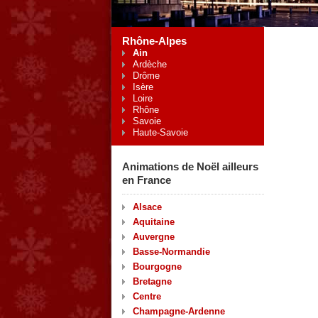
Rhône-Alpes
Ain
Ardèche
Drôme
Isère
Loire
Rhône
Savoie
Haute-Savoie
Animations de Noël ailleurs
en France
Alsace
Aquitaine
Auvergne
Basse-Normandie
Bourgogne
Bretagne
Centre
Champagne-Ardenne