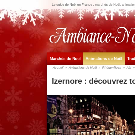
Le guide de Noël en France : marchés de Noël, animations
Marchés de Noël
Animations de Noël
Trad
Accueil
»
Animations de Noël
»
Rhône-Alpes
»
Ain
»
Izernore : découvrez t