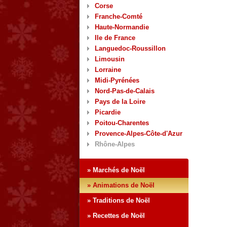
Corse
Franche-Comté
Haute-Normandie
Ile de France
Languedoc-Roussillon
Limousin
Lorraine
Midi-Pyrénées
Nord-Pas-de-Calais
Pays de la Loire
Picardie
Poitou-Charentes
Provence-Alpes-Côte-d'Azur
Rhône-Alpes
» Marchés de Noël
» Animations de Noël
» Traditions de Noël
» Recettes de Noël