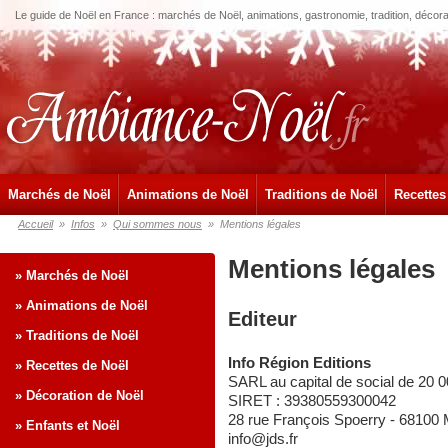
Le guide de Noël en France : marchés de Noël, animations, gastronomie, tradition, décora
Marchés de Noël
Animations de Noël
Traditions de Noël
Recettes
Accueil
»
Infos
»
Qui sommes nous
»
Mentions légales
Mentions légales
» Marchés de Noël
» Animations de Noël
Editeur
» Traditions de Noël
Info Région Editions
» Recettes de Noël
SARL au capital de social de 20 
» Décoration de Noël
SIRET : 39380559300042
28 rue François Spoerry - 68100
» Enfants et Noël
info@jds.fr