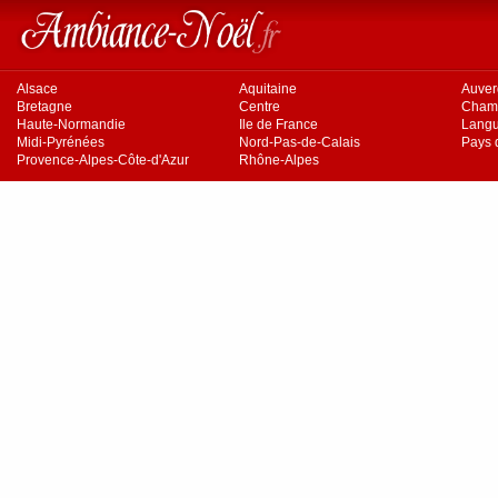
Alsace
Aquitaine
Auve
Bretagne
Centre
Cham
Haute-Normandie
Ile de France
Langu
Midi-Pyrénées
Nord-Pas-de-Calais
Pays d
Provence-Alpes-Côte-d'Azur
Rhône-Alpes