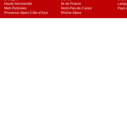
Haute-Normandie
Ile de France
Langu
Midi-Pyrénées
Nord-Pas-de-Calais
Pays d
Provence-Alpes-Côte-d'Azur
Rhône-Alpes