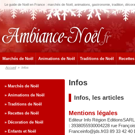
Le guide de Noël en France : marchés de Noël, animations, gastronomie, tradition, décora
Marchés de Noël
Animations de Noël
Traditions de Noël
Recettes
Accueil
»
Infos
Infos
» Marchés de Noël
» Animations de Noël
Infos, les articles
» Traditions de Noël
Mentions légales
» Recettes de Noël
Editeur Info Région EditionsSARL
» Décoration de Noël
: 3938055930004228 rue François
Franceinfo@jds.fr03 89 33 42 40 D
» Enfants et Noël