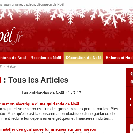
, gastronomie, tradition, décoration de Noël
itions de Noël
Recettes de Noël
Décoration de Noël
Enfants et Noë
l
»
Article
l
: Tous les Articles
Les guirlandes de Noël : 1 - 7 / 7
mation électrique d’une guirlande de Noël
n sapin et sa maison est l'un des grands plaisirs permis par les fêtes
nnée. Mais qu'elle est la consommation électrique d'une guirlande de
ment réduire les dépenses énergétiques et financières induites…
nstaller des guirlandes lumineuses sur une maison