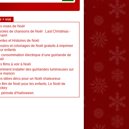
s + vus
s roses de Noël
roles de chansons de Noël : Last Christmas -
ham!
ntes et Histoires de Noël
ssins et coloriages de Noël gratuits à imprimer
ur enfants
 consommation électrique d’une guirlande de
ël
s films à voir à Noël
mment installer des guirlandes lumineuses sur
e maison
s idées déco pour un Noël chaleureux
 film de Noël pour les enfants, Le Noël de
ckey
 période d'Halloween