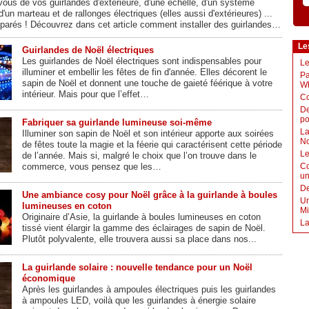
ous de vos guirlandes d'extérieure, d'une échelle, d'un système
d'un marteau et de rallonges électriques (elles aussi d'extérieures) ...
 parés ! Découvrez dans cet article comment installer des guirlandes…
Le
Guirlandes de Noël électriques
Les guirlandes de Noël électriques sont indispensables pour
Le
illuminer et embellir les fêtes de fin d'année. Elles décorent le
Pa
sapin de Noël et donnent une touche de gaieté féérique à votre
W
intérieur. Mais pour que l’effet…
Co
De
po
Fabriquer sa guirlande lumineuse soi-même
La
Illuminer son sapin de Noël et son intérieur apporte aux soirées
No
de fêtes toute la magie et la féerie qui caractérisent cette période
Le
de l’année. Mais si, malgré le choix que l’on trouve dans le
commerce, vous pensez que les…
Co
un
De
Une ambiance cosy pour Noël grâce à la guirlande à boules
Un
lumineuses en coton
Mi
Originaire d’Asie, la guirlande à boules lumineuses en coton
La
tissé vient élargir la gamme des éclairages de sapin de Noël.
Plutôt polyvalente, elle trouvera aussi sa place dans nos...
La guirlande solaire : nouvelle tendance pour un Noël
économique
Après les guirlandes à ampoules électriques puis les guirlandes
à ampoules LED, voilà que les guirlandes à énergie solaire