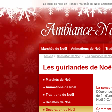
Le guide de Noël en France : marchés de Noël, animations
Marchés de Noël
Animations de Noël
Trad
Accueil
»
Décoration de Noël
»
Les guirlandes de Noë
Les guirlandes de Noë
» Marchés de Noël
» Animations de Noël
La consom
Décorer so
» Traditions de Noël
de fin d'a
Noël ? Com
» Recettes de Noël
Comment i
» Décoration de Noël