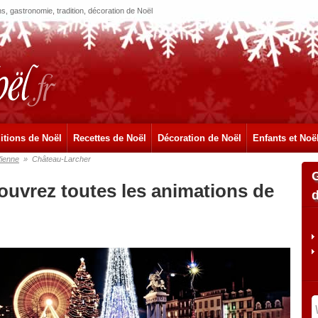
, gastronomie, tradition, décoration de Noël
itions de Noël
Recettes de Noël
Décoration de Noël
Enfants et Noë
ienne
»
Château-Larcher
ouvrez toutes les animations de