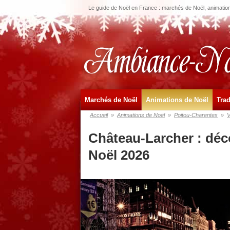
Le guide de Noël en France : marchés de Noël, animations
Marchés de Noël
Animations de Noël
Trad
Accueil
»
Animations de Noël
»
Poitou-Charentes
»
V
Château-Larcher : déc
Noël 2026