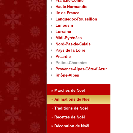
Franche-Comté
Haute-Normandie
Ile de France
Languedoc-Roussillon
Limousin
Lorraine
Midi-Pyrénées
Nord-Pas-de-Calais
Pays de la Loire
Picardie
Poitou-Charentes
Provence-Alpes-Côte-d'Azur
Rhône-Alpes
» Marchés de Noël
» Animations de Noël
» Traditions de Noël
» Recettes de Noël
» Décoration de Noël