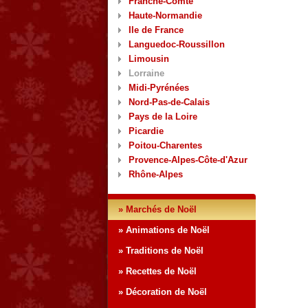
Franche-Comté
Haute-Normandie
Ile de France
Languedoc-Roussillon
Limousin
Lorraine
Midi-Pyrénées
Nord-Pas-de-Calais
Pays de la Loire
Picardie
Poitou-Charentes
Provence-Alpes-Côte-d'Azur
Rhône-Alpes
» Marchés de Noël
» Animations de Noël
» Traditions de Noël
» Recettes de Noël
» Décoration de Noël