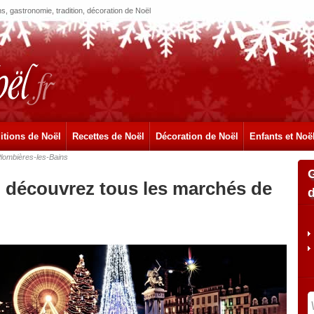
, gastronomie, tradition, décoration de Noël
itions de Noël
Recettes de Noël
Décoration de Noël
Enfants et Noë
lombières-les-Bains
: découvrez tous les marchés de