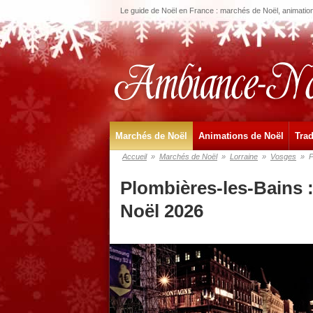
Le guide de Noël en France : marchés de Noël, animations
Marchés de Noël
Animations de Noël
Trad
Accueil
»
Marchés de Noël
»
Lorraine
»
Vosges
»
P
Plombières-les-Bains 
Noël 2026