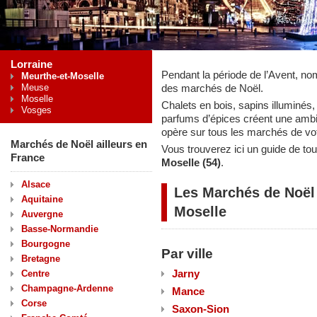
Lorraine
Pendant la période de l’Avent, no
Meurthe-et-Moselle
Meuse
des marchés de Noël.
Moselle
Chalets en bois, sapins illuminés, 
Vosges
parfums d’épices créent une ambi
opère sur tous les marchés de vo
Marchés de Noël ailleurs en
Vous trouverez ici un guide de t
France
Moselle (54)
.
Alsace
Les Marchés de Noël
Aquitaine
Moselle
Auvergne
Basse-Normandie
Bourgogne
Par ville
Bretagne
Jarny
Centre
Champagne-Ardenne
Mance
Corse
Saxon-Sion