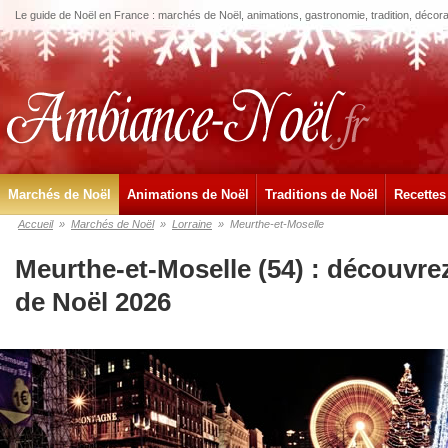
Le guide de Noël en France : marchés de Noël, animations, gastronomie, tradition, décora
Marchés de Noël
Animations de Noël
Traditions de Noël
Recettes
Accueil
»
Marchés de Noël
»
Lorraine
»
Meurthe-et-Moselle
Meurthe-et-Moselle (54) : découvre
de Noël 2026