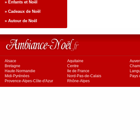
» Enfants et Noël
» Cadeaux de Noël
» Autour de Noël
Alsace
Aquitaine
Auve
Bretagne
Centre
Cham
Haute-Normandie
Ile de France
Langu
Midi-Pyrénées
Nord-Pas-de-Calais
Pays d
Provence-Alpes-Côte-d'Azur
Rhône-Alpes