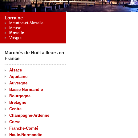
Lorraine
Meurthe-et-Moselle
Meuse
Moselle
Vosges
Marchés de Noël ailleurs en
France
Alsace
Aquitaine
Auvergne
Basse-Normandie
Bourgogne
Bretagne
Centre
Champagne-Ardenne
Corse
Franche-Comté
Haute-Normandie