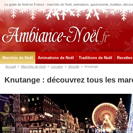
Le guide de Noël en France : marchés de Noël, animations, gastronomie, tradition, décora
Marchés de Noël
Animations de Noël
Traditions de Noël
Recettes
Accueil
»
Marchés de Noël
»
Lorraine
»
Moselle
»
Knutange
Knutange : découvrez tous les mar