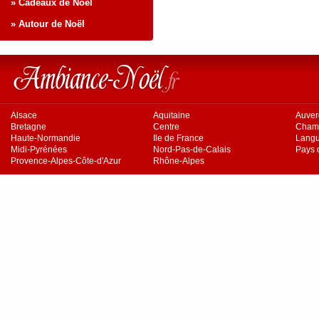
» Cadeaux de Noël
» Autour de Noël
Alsace
Aquitaine
Auve
Bretagne
Centre
Cham
Haute-Normandie
Ile de France
Langu
Midi-Pyrénées
Nord-Pas-de-Calais
Pays d
Provence-Alpes-Côte-d'Azur
Rhône-Alpes