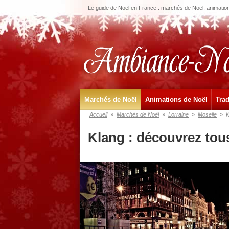
Le guide de Noël en France : marchés de Noël, animations
Marchés de Noël
Animations de Noël
Trad
Accueil
»
Marchés de Noël
»
Lorraine
»
Moselle
»
K
Klang : découvrez tou