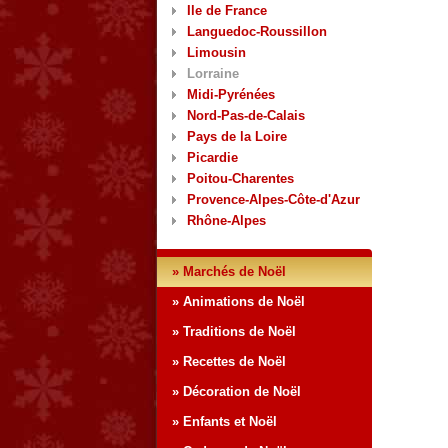
Ile de France
Languedoc-Roussillon
Limousin
Lorraine
Midi-Pyrénées
Nord-Pas-de-Calais
Pays de la Loire
Picardie
Poitou-Charentes
Provence-Alpes-Côte-d'Azur
Rhône-Alpes
» Marchés de Noël
» Animations de Noël
» Traditions de Noël
» Recettes de Noël
» Décoration de Noël
» Enfants et Noël