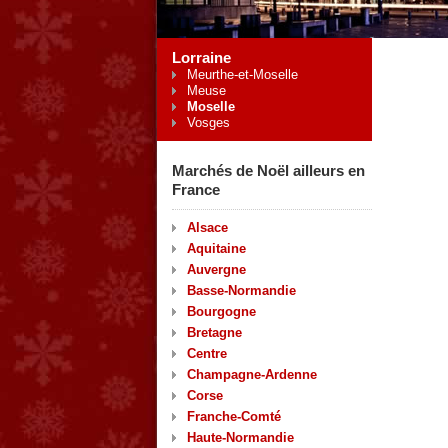
Lorraine
Meurthe-et-Moselle
Meuse
Moselle
Vosges
Marchés de Noël ailleurs en
France
Alsace
Aquitaine
Auvergne
Basse-Normandie
Bourgogne
Bretagne
Centre
Champagne-Ardenne
Corse
Franche-Comté
Haute-Normandie