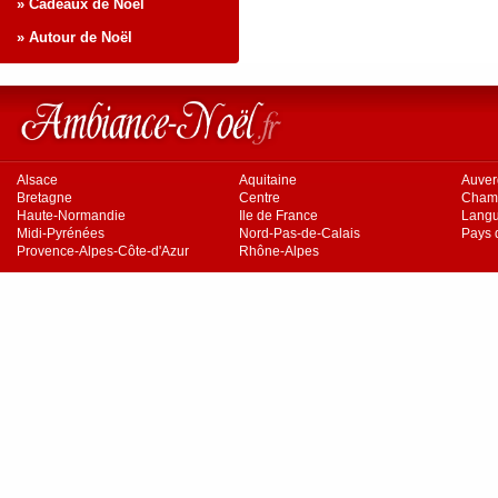
» Cadeaux de Noël
» Autour de Noël
Alsace
Aquitaine
Auve
Bretagne
Centre
Cham
Haute-Normandie
Ile de France
Langu
Midi-Pyrénées
Nord-Pas-de-Calais
Pays d
Provence-Alpes-Côte-d'Azur
Rhône-Alpes