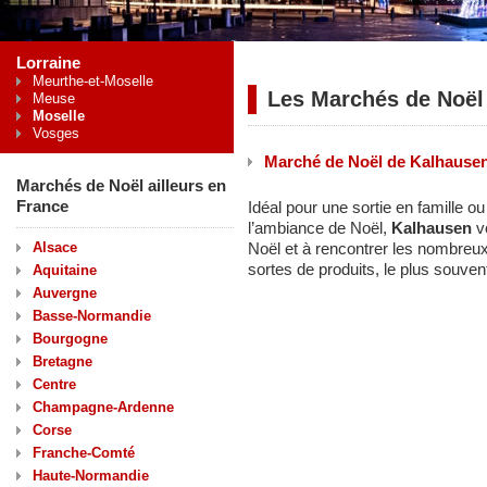
Lorraine
Meurthe-et-Moselle
Les Marchés de Noël
Meuse
Moselle
Vosges
Marché de Noël de Kalhause
Marchés de Noël ailleurs en
France
Idéal pour une sortie en famille o
l’ambiance de Noël,
Kalhausen
vo
Alsace
Noël et à rencontrer les nombreu
sortes de produits, le plus souvent
Aquitaine
Auvergne
Basse-Normandie
Bourgogne
Bretagne
Centre
Champagne-Ardenne
Corse
Franche-Comté
Haute-Normandie