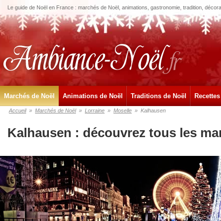
Le guide de Noël en France : marchés de Noël, animations, gastronomie, tradition, décora
Marchés de Noël
Animations de Noël
Traditions de Noël
Recettes
Accueil
»
Marchés de Noël
»
Lorraine
»
Moselle
»
Kalhausen
Kalhausen : découvrez tous les ma