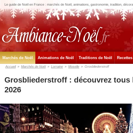
Le guide de Noël en France : marchés de Noël, animations, gastronomie, tradition, décora
Marchés de Noël
Animations de Noël
Traditions de Noël
Recettes
Accueil
»
Marchés de Noël
»
Lorraine
»
Moselle
»
Grosbliederstroff
Grosbliederstroff : découvrez tous
2026