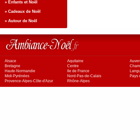
» Enfants et Noël
» Cadeaux de Noël
» Autour de Noël
Alsace
Aquitaine
Auve
Bretagne
Centre
Cham
Haute-Normandie
Ile de France
Langu
Midi-Pyrénées
Nord-Pas-de-Calais
Pays d
Provence-Alpes-Côte-d'Azur
Rhône-Alpes