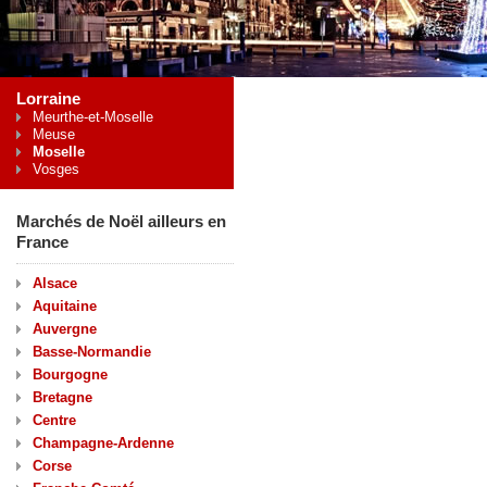
Lorraine
Meurthe-et-Moselle
Meuse
Moselle
Vosges
Marchés de Noël ailleurs en
France
Alsace
Aquitaine
Auvergne
Basse-Normandie
Bourgogne
Bretagne
Centre
Champagne-Ardenne
Corse