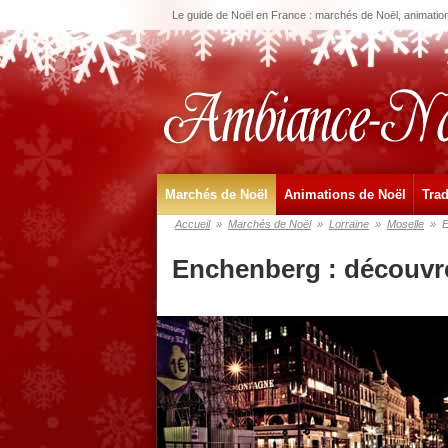
Le guide de Noël en France : marchés de Noël, animations
Marchés de Noël
Animations de Noël
Trad
Accueil
»
Marchés de Noël
»
Lorraine
»
Moselle
»
E
Enchenberg : découvre