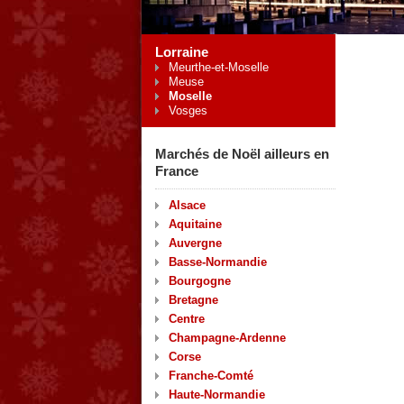
Lorraine
Meurthe-et-Moselle
Meuse
Moselle
Vosges
Marchés de Noël ailleurs en
France
Alsace
Aquitaine
Auvergne
Basse-Normandie
Bourgogne
Bretagne
Centre
Champagne-Ardenne
Corse
Franche-Comté
Haute-Normandie