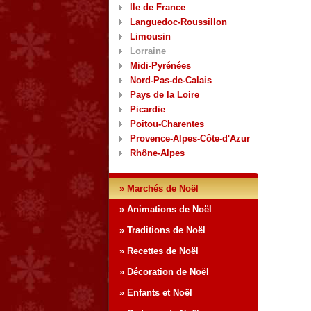
Ile de France
Languedoc-Roussillon
Limousin
Lorraine
Midi-Pyrénées
Nord-Pas-de-Calais
Pays de la Loire
Picardie
Poitou-Charentes
Provence-Alpes-Côte-d'Azur
Rhône-Alpes
» Marchés de Noël
» Animations de Noël
» Traditions de Noël
» Recettes de Noël
» Décoration de Noël
» Enfants et Noël