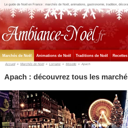
Le guide de Noël en France : marchés de Noël, animations, gastronomie, tradition, décora
Marchés de Noël
Animations de Noël
Traditions de Noël
Recettes
Accueil
»
Marchés de Noël
»
Lorraine
»
Moselle
»
Apach
Apach : découvrez tous les marché