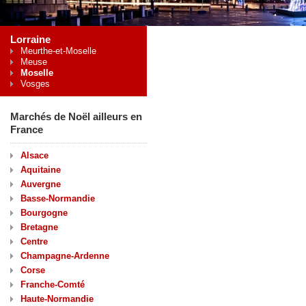
Lorraine
Meurthe-et-Moselle
Meuse
Moselle
Vosges
Marchés de Noël ailleurs en
France
Alsace
Aquitaine
Auvergne
Basse-Normandie
Bourgogne
Bretagne
Centre
Champagne-Ardenne
Corse
Franche-Comté
Haute-Normandie