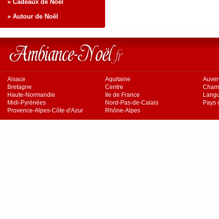
» Cadeaux de Noël
» Autour de Noël
Alsace
Aquitaine
Auve
Bretagne
Centre
Cham
Haute-Normandie
Ile de France
Langu
Midi-Pyrénées
Nord-Pas-de-Calais
Pays d
Provence-Alpes-Côte-d'Azur
Rhône-Alpes