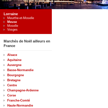
Lorraine
Meurthe-et-Moselle
Meuse
Moselle
Vosges
Marchés de Noël ailleurs en
France
Alsace
Aquitaine
Auvergne
Basse-Normandie
Bourgogne
Bretagne
Centre
Champagne-Ardenne
Corse
Franche-Comté
Haute-Normandie