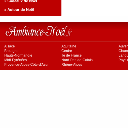
» Cadeaux de Noël
» Autour de Noël
Alsace
Aquitaine
Auve
Bretagne
Centre
Cham
Haute-Normandie
Ile de France
Langu
Midi-Pyrénées
Nord-Pas-de-Calais
Pays d
Provence-Alpes-Côte-d'Azur
Rhône-Alpes