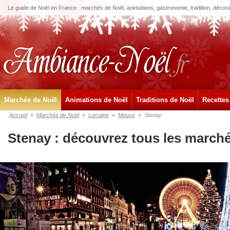
Le guide de Noël en France : marchés de Noël, animations, gastronomie, tradition, décora
Marchés de Noël
Animations de Noël
Traditions de Noël
Recettes
Accueil
»
Marchés de Noël
»
Lorraine
»
Meuse
»
Stenay
Stenay : découvrez tous les march