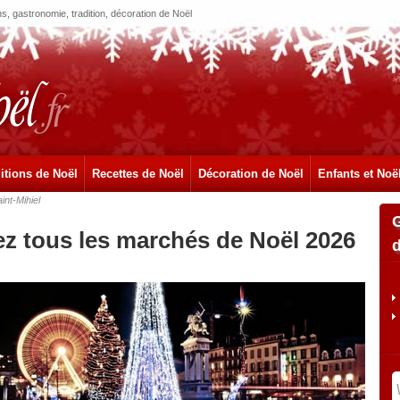
, gastronomie, tradition, décoration de Noël
itions de Noël
Recettes de Noël
Décoration de Noël
Enfants et Noë
int-Mihiel
ez tous les marchés de Noël 2026