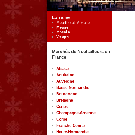
Lorraine
Meurthe-et-Moselle
Meuse
Moselle
Vosges
Marchés de Noël ailleurs en
France
Alsace
Aquitaine
Auvergne
Basse-Normandie
Bourgogne
Bretagne
Centre
Champagne-Ardenne
Corse
Franche-Comté
Haute-Normandie