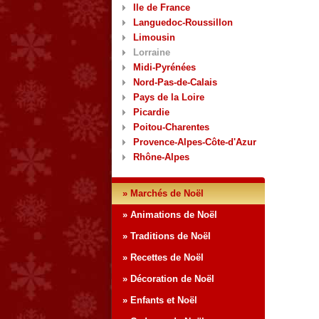
Ile de France
Languedoc-Roussillon
Limousin
Lorraine
Midi-Pyrénées
Nord-Pas-de-Calais
Pays de la Loire
Picardie
Poitou-Charentes
Provence-Alpes-Côte-d'Azur
Rhône-Alpes
» Marchés de Noël
» Animations de Noël
» Traditions de Noël
» Recettes de Noël
» Décoration de Noël
» Enfants et Noël