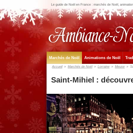
Le guide de Noël en France : marchés de Noël, animations
Marchés de Noël
Animations de Noël
Trad
Accueil
»
Marchés de Noël
»
Lorraine
»
Meuse
»
Sa
Saint-Mihiel : découvr