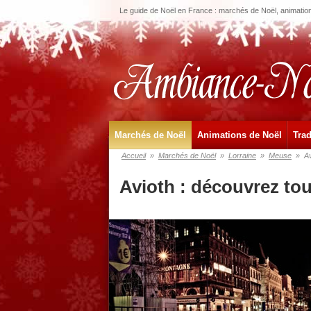
Le guide de Noël en France : marchés de Noël, animations
Marchés de Noël
Animations de Noël
Trad
Accueil
»
Marchés de Noël
»
Lorraine
»
Meuse
»
Av
Avioth : découvrez to