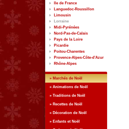
Ile de France
Languedoc-Roussillon
Limousin
Lorraine
Midi-Pyrénées
Nord-Pas-de-Calais
Pays de la Loire
Picardie
Poitou-Charentes
Provence-Alpes-Côte-d'Azur
Rhône-Alpes
» Marchés de Noël
» Animations de Noël
» Traditions de Noël
» Recettes de Noël
» Décoration de Noël
» Enfants et Noël