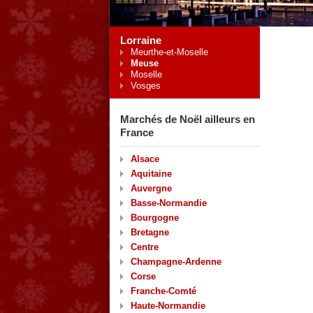
Lorraine
Meurthe-et-Moselle
Meuse
Moselle
Vosges
Marchés de Noël ailleurs en
France
Alsace
Aquitaine
Auvergne
Basse-Normandie
Bourgogne
Bretagne
Centre
Champagne-Ardenne
Corse
Franche-Comté
Haute-Normandie