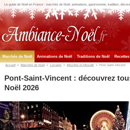
Le guide de Noël en France : marchés de Noël, animations, gastronomie, tradition, décora
Marchés de Noël
Animations de Noël
Traditions de Noël
Recettes
Accueil
»
Marchés de Noël
»
Lorraine
»
Meurthe-et-Moselle
»
Pont-Saint-Vincent
Pont-Saint-Vincent : découvrez tou
Noël 2026