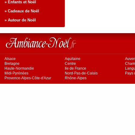
» Enfants et Noël
» Cadeaux de Noël
» Autour de Noël
Alsace
Aquitaine
Auve
Bretagne
Centre
Cham
Haute-Normandie
Ile de France
Langu
Midi-Pyrénées
Nord-Pas-de-Calais
Pays d
Provence-Alpes-Côte-d'Azur
Rhône-Alpes