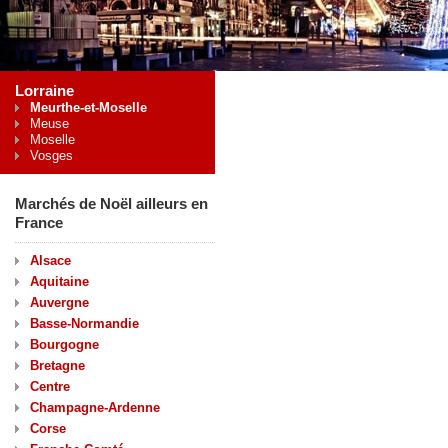
Lorraine
Meurthe-et-Moselle
Meuse
Moselle
Vosges
Marchés de Noël ailleurs en
France
Alsace
Aquitaine
Auvergne
Basse-Normandie
Bourgogne
Bretagne
Centre
Champagne-Ardenne
Corse