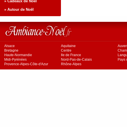
» Cadeaux de Noël
» Autour de Noël
Alsace
Aquitaine
Auve
Bretagne
Centre
Cham
Haute-Normandie
Ile de France
Langu
Midi-Pyrénées
Nord-Pas-de-Calais
Pays d
Provence-Alpes-Côte-d'Azur
Rhône-Alpes