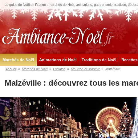
Le guide de Noël en France : marchés de Noël, animations, gastronomie, tradition, décora
Marchés de Noël
Animations de Noël
Traditions de Noël
Recettes
Accueil
»
Marchés de Noël
»
Lorraine
»
Meurthe-et-Moselle
»
Malzéville
Malzéville : découvrez tous les ma