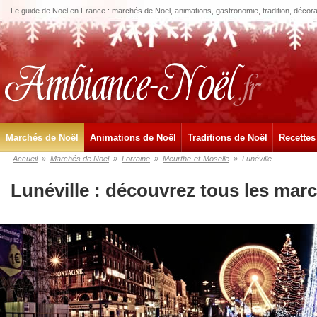
Le guide de Noël en France : marchés de Noël, animations, gastronomie, tradition, décora
Marchés de Noël
Animations de Noël
Traditions de Noël
Recettes
Accueil
»
Marchés de Noël
»
Lorraine
»
Meurthe-et-Moselle
»
Lunéville
Lunéville : découvrez tous les mar