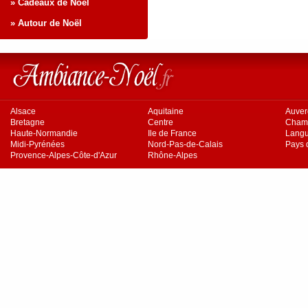
» Cadeaux de Noël
» Autour de Noël
Alsace
Aquitaine
Auve
Bretagne
Centre
Cham
Haute-Normandie
Ile de France
Langu
Midi-Pyrénées
Nord-Pas-de-Calais
Pays d
Provence-Alpes-Côte-d'Azur
Rhône-Alpes