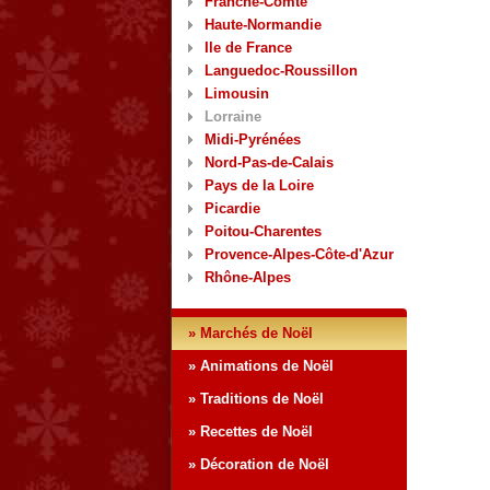
Franche-Comté
Haute-Normandie
Ile de France
Languedoc-Roussillon
Limousin
Lorraine
Midi-Pyrénées
Nord-Pas-de-Calais
Pays de la Loire
Picardie
Poitou-Charentes
Provence-Alpes-Côte-d'Azur
Rhône-Alpes
» Marchés de Noël
» Animations de Noël
» Traditions de Noël
» Recettes de Noël
» Décoration de Noël