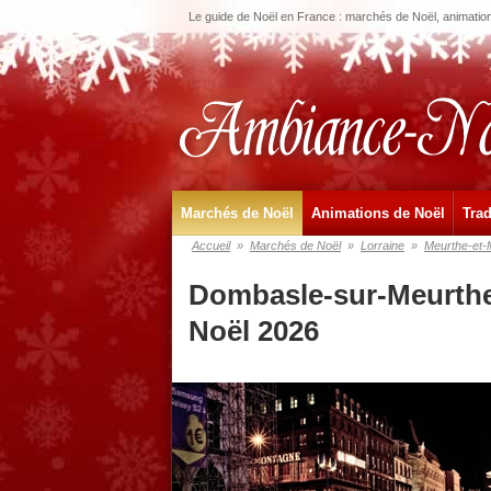
Le guide de Noël en France : marchés de Noël, animations
Marchés de Noël
Animations de Noël
Trad
Accueil
»
Marchés de Noël
»
Lorraine
»
Meurthe-et-
Dombasle-sur-Meurthe
Noël 2026