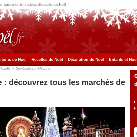
, gastronomie, tradition, décoration de Noël
itions de Noël
Recettes de Noël
Décoration de Noël
Enfants et Noë
Moselle
»
Dombasle-sur-Meurthe
 : découvrez tous les marchés de