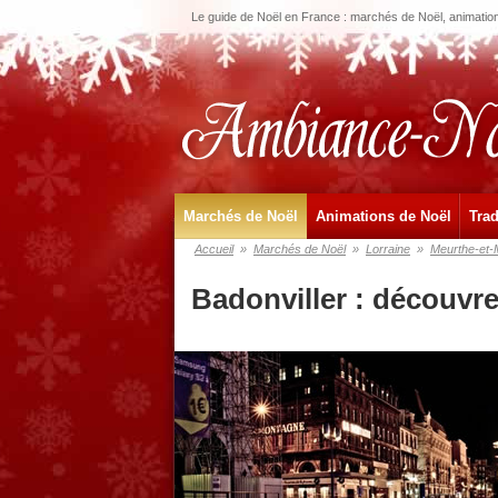
Le guide de Noël en France : marchés de Noël, animations
Marchés de Noël
Animations de Noël
Trad
Accueil
»
Marchés de Noël
»
Lorraine
»
Meurthe-et-
Badonviller : découvr