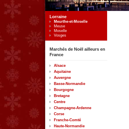
Lorraine
Meurthe-et-Moselle
Meuse
Moselle
Vosges
Marchés de Noël ailleurs en
France
Alsace
Aquitaine
Auvergne
Basse-Normandie
Bourgogne
Bretagne
Centre
Champagne-Ardenne
Corse
Franche-Comté
Haute-Normandie