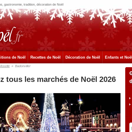
, gastronomie, tradition, décoration de Noël
itions de Noël
Recettes de Noël
Décoration de Noël
Enfants et Noë
Moselle
»
Badonviller
ez tous les marchés de Noël 2026