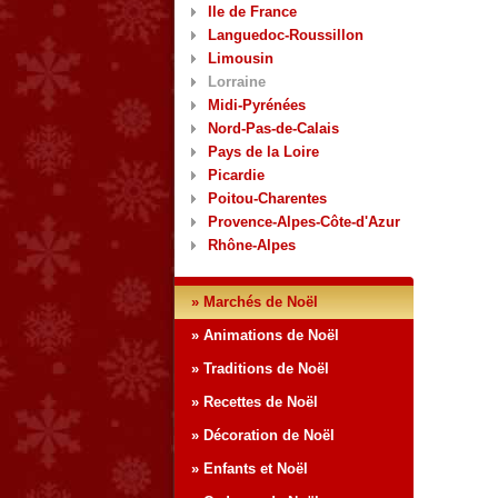
Ile de France
Languedoc-Roussillon
Limousin
Lorraine
Midi-Pyrénées
Nord-Pas-de-Calais
Pays de la Loire
Picardie
Poitou-Charentes
Provence-Alpes-Côte-d'Azur
Rhône-Alpes
» Marchés de Noël
» Animations de Noël
» Traditions de Noël
» Recettes de Noël
» Décoration de Noël
» Enfants et Noël