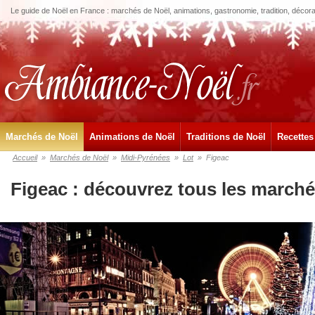
Le guide de Noël en France : marchés de Noël, animations, gastronomie, tradition, décora
Marchés de Noël
Animations de Noël
Traditions de Noël
Recettes
Accueil
»
Marchés de Noël
»
Midi-Pyrénées
»
Lot
»
Figeac
Figeac : découvrez tous les marché