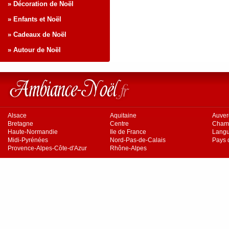
» Décoration de Noël
» Enfants et Noël
» Cadeaux de Noël
» Autour de Noël
Alsace
Aquitaine
Auve
Bretagne
Centre
Cham
Haute-Normandie
Ile de France
Langu
Midi-Pyrénées
Nord-Pas-de-Calais
Pays d
Provence-Alpes-Côte-d'Azur
Rhône-Alpes