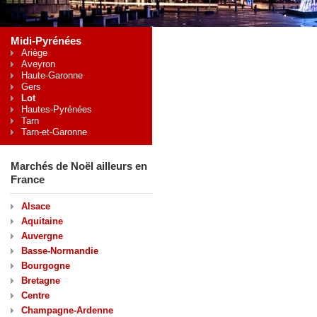
Midi-Pyrénées
Ariège
Aveyron
Haute-Garonne
Gers
Lot
Hautes-Pyrénées
Tarn
Tarn-et-Garonne
Marchés de Noël ailleurs en
France
Alsace
Aquitaine
Auvergne
Basse-Normandie
Bourgogne
Bretagne
Centre
Champagne-Ardenne