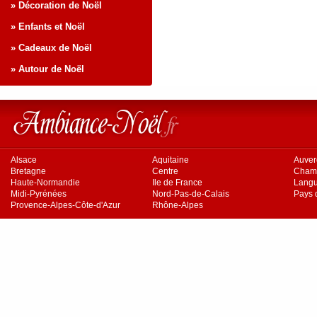
» Décoration de Noël
» Enfants et Noël
» Cadeaux de Noël
» Autour de Noël
Alsace
Aquitaine
Auve
Bretagne
Centre
Cham
Haute-Normandie
Ile de France
Langu
Midi-Pyrénées
Nord-Pas-de-Calais
Pays d
Provence-Alpes-Côte-d'Azur
Rhône-Alpes