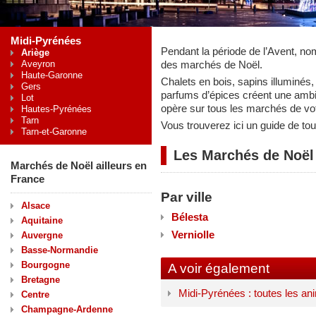
Midi-Pyrénées
Pendant la période de l’Avent, no
Ariège
Aveyron
des marchés de Noël.
Haute-Garonne
Chalets en bois, sapins illuminés, 
Gers
parfums d’épices créent une ambi
Lot
opère sur tous les marchés de vo
Hautes-Pyrénées
Tarn
Vous trouverez ici un guide de t
Tarn-et-Garonne
Les Marchés de Noël
Marchés de Noël ailleurs en
France
Par ville
Alsace
Bélesta
Aquitaine
Verniolle
Auvergne
Basse-Normandie
Bourgogne
A voir également
Bretagne
Midi-Pyrénées : toutes les an
Centre
Champagne-Ardenne