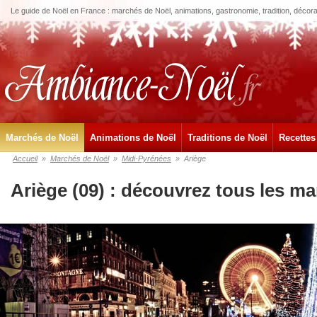
Le guide de Noël en France : marchés de Noël, animations, gastronomie, tradition, décora
Marchés de Noël
Animations de Noël
Traditions de Noël
Recettes
Accueil
»
Marchés de Noël
»
Midi-Pyrénées
»
Ariège
Ariège (09) : découvrez tous les m