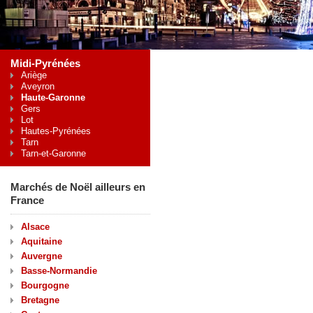
Midi-Pyrénées
Ariège
Aveyron
Haute-Garonne
Gers
Lot
Hautes-Pyrénées
Tarn
Tarn-et-Garonne
Marchés de Noël ailleurs en
France
Alsace
Aquitaine
Auvergne
Basse-Normandie
Bourgogne
Bretagne