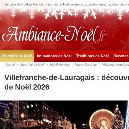
Le guide de Noël en France : marchés de Noël, animations, gastronomie, tradition, décora
Marchés de Noël
Animations de Noël
Traditions de Noël
Recettes
Accueil
»
Marchés de Noël
»
Midi-Pyrénées
»
Haute-Garonne
»
Villefranche-de-La
Villefranche-de-Lauragais : découv
de Noël 2026