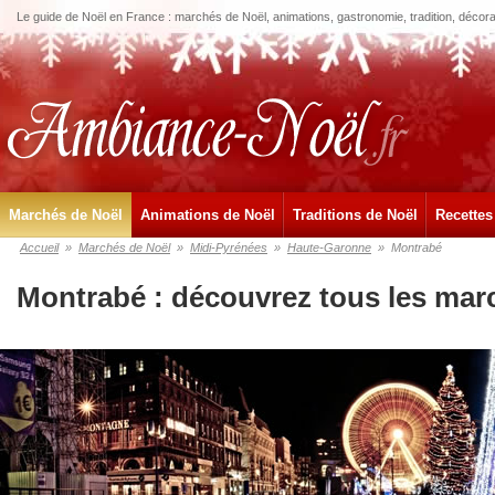
Le guide de Noël en France : marchés de Noël, animations, gastronomie, tradition, décora
Marchés de Noël
Animations de Noël
Traditions de Noël
Recettes
Accueil
»
Marchés de Noël
»
Midi-Pyrénées
»
Haute-Garonne
»
Montrabé
Montrabé : découvrez tous les mar