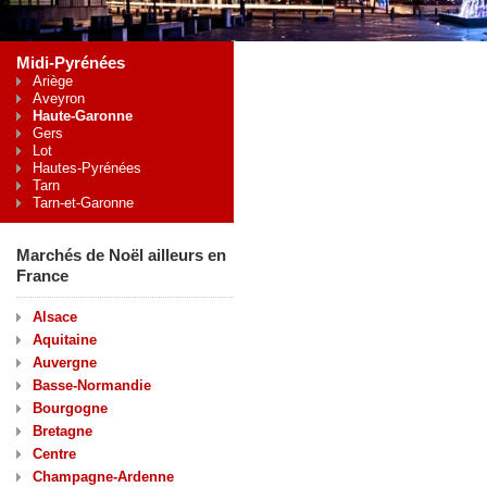
Midi-Pyrénées
Ariège
Aveyron
Haute-Garonne
Gers
Lot
Hautes-Pyrénées
Tarn
Tarn-et-Garonne
Marchés de Noël ailleurs en
France
Alsace
Aquitaine
Auvergne
Basse-Normandie
Bourgogne
Bretagne
Centre
Champagne-Ardenne