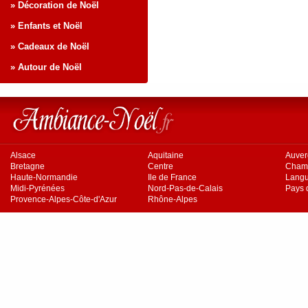
» Décoration de Noël
» Enfants et Noël
» Cadeaux de Noël
» Autour de Noël
Alsace
Aquitaine
Auve
Bretagne
Centre
Cham
Haute-Normandie
Ile de France
Langu
Midi-Pyrénées
Nord-Pas-de-Calais
Pays d
Provence-Alpes-Côte-d'Azur
Rhône-Alpes