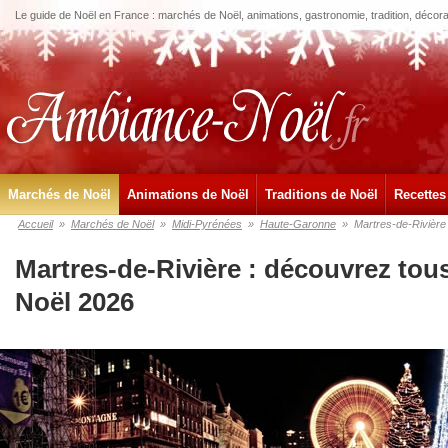
Le guide de Noël en France : marchés de Noël, animations, gastronomie, tradition, décora
Marchés de Noël
Animations de Noël
Traditions de Noël
Recettes
Accueil
»
Marchés de Noël
»
Midi-Pyrénées
»
Haute-Garonne
»
Martres-de-Rivière
Martres-de-Rivière : découvrez tou
Noël 2026