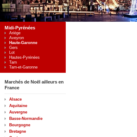
Midi-Pyrénées
Ariège
Aveyron
Haute-Garonne
Gers
Lot
Hautes-Pyrénées
Tarn
Tarn-et-Garonne
Marchés de Noël ailleurs en
France
Alsace
Aquitaine
Auvergne
Basse-Normandie
Bourgogne
Bretagne