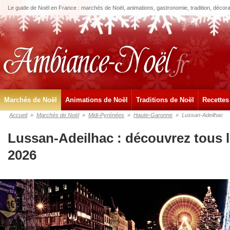
Le guide de Noël en France : marchés de Noël, animations, gastronomie, tradition, décora
Marchés de Noël
Animations de Noël
Traditions de Noël
Recettes
Accueil
»
Marchés de Noël
»
Midi-Pyrénées
»
Haute-Garonne
»
Lussan-Adeilhac
Lussan-Adeilhac : découvrez tous 
2026