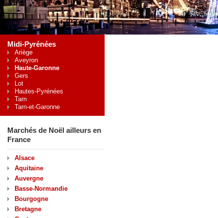
Midi-Pyrénées
Ariège
Aveyron
Haute-Garonne
Gers
Lot
Hautes-Pyrénées
Tarn
Tarn-et-Garonne
Marchés de Noël ailleurs en
France
Alsace
Aquitaine
Auvergne
Basse-Normandie
Bourgogne
Bretagne