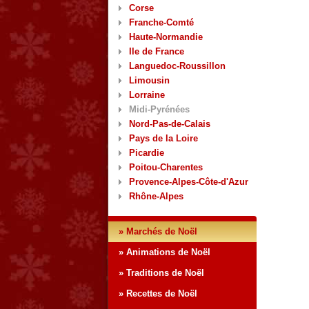
Corse
Franche-Comté
Haute-Normandie
Ile de France
Languedoc-Roussillon
Limousin
Lorraine
Midi-Pyrénées
Nord-Pas-de-Calais
Pays de la Loire
Picardie
Poitou-Charentes
Provence-Alpes-Côte-d'Azur
Rhône-Alpes
» Marchés de Noël
» Animations de Noël
» Traditions de Noël
» Recettes de Noël