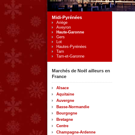
Midi-Pyrénées
Ariège
Aveyron
Haute-Garonne
Gers
Lot
Hautes-Pyrénées
Tarn
Tarn-et-Garonne
Marchés de Noël ailleurs en
France
Alsace
Aquitaine
Auvergne
Basse-Normandie
Bourgogne
Bretagne
Centre
Champagne-Ardenne