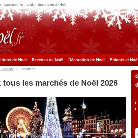
, gastronomie, tradition, décoration de Noël
itions de Noël
Recettes de Noël
Décoration de Noël
Enfants et Noë
-Garonne
»
Corronsac
 tous les marchés de Noël 2026