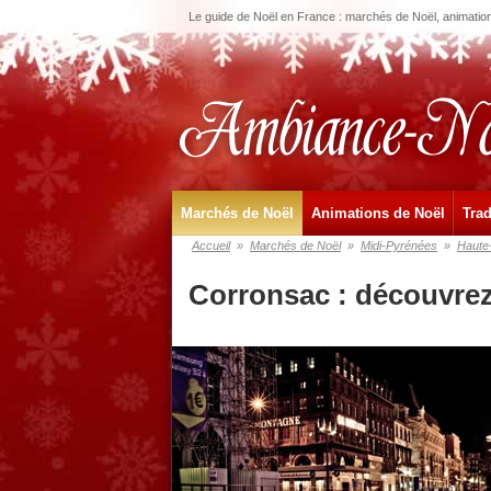
Le guide de Noël en France : marchés de Noël, animations
Marchés de Noël
Animations de Noël
Trad
Accueil
»
Marchés de Noël
»
Midi-Pyrénées
»
Haute
Corronsac : découvrez